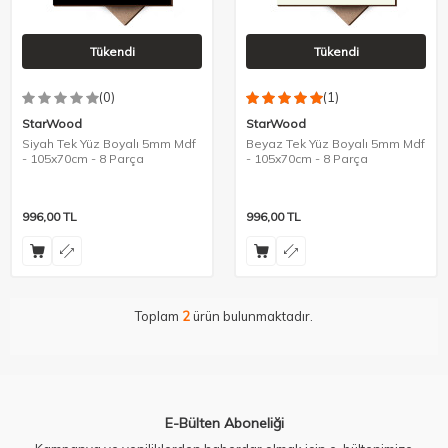
Tükendi
Tükendi
(0)
(1)
StarWood
StarWood
Siyah Tek Yüz Boyalı 5mm Mdf
Beyaz Tek Yüz Boyalı 5mm Mdf
- 105x70cm - 8 Parça
- 105x70cm - 8 Parça
996,00
TL
996,00
TL
Toplam
2
ürün bulunmaktadır.
E-Bülten Aboneliği