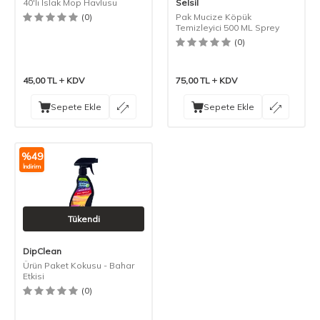
40'lı Islak Mop Havlusu
Selsil
(0)
Pak Mucize Köpük
Temizleyici 500 ML Sprey
(0)
45,00
TL
KDV
75,00
TL
KDV
Sepete Ekle
Sepete Ekle
%
49
İndirim
Tükendi
DipClean
Ürün Paket Kokusu - Bahar
Etkisi
(0)