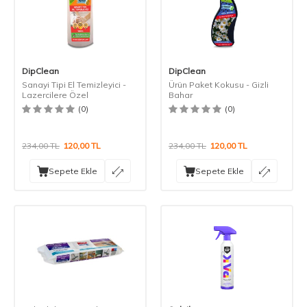
DipClean
DipClean
Sanayi Tipi El Temizleyici -
Ürün Paket Kokusu - Gizli
Lazercilere Özel
Bahar
(0)
(0)
234,00
TL
120,00
TL
234,00
TL
120,00
TL
Sepete Ekle
Sepete Ekle