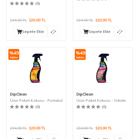
(0)
234,00
TL
120,00
TL
234,00
TL
120,00
TL
Sepete Ekle
Sepete Ekle
%
49
%
49
İndirim
İndirim
DipClean
DipClean
Ürün Paket Kokusu - Portakal
Ürün Paket Kokusu - Orkide
(0)
(0)
234,00
TL
120,00
TL
234,00
TL
120,00
TL