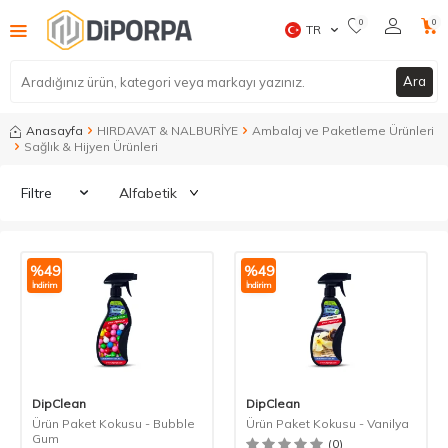
0
0
TR
Ara
Anasayfa
HIRDAVAT & NALBURİYE
Ambalaj ve Paketleme Ürünleri
Sağlık & Hijyen Ürünleri
Filtre
%
49
%
49
İndirim
İndirim
DipClean
DipClean
Ürün Paket Kokusu - Bubble
Ürün Paket Kokusu - Vanilya
Gum
(0)