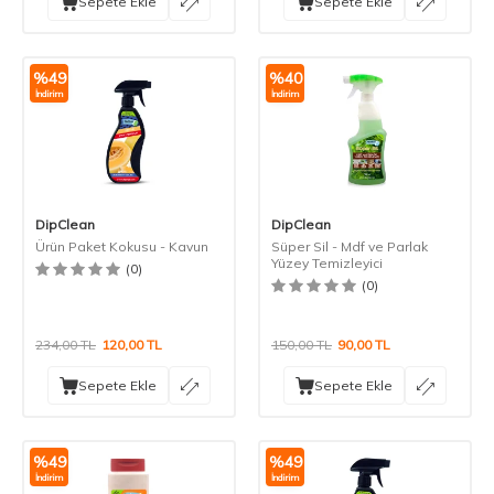
Sepete Ekle
Sepete Ekle
%
49
%
40
İndirim
İndirim
DipClean
DipClean
Ürün Paket Kokusu - Kavun
Süper Sil - Mdf ve Parlak
Yüzey Temizleyici
(0)
(0)
234,00
TL
120,00
TL
150,00
TL
90,00
TL
Sepete Ekle
Sepete Ekle
%
49
%
49
İndirim
İndirim