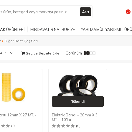
Ara
AK ÜRÜNLERİ
HIRDAVAT & NALBURİYE
YARI MAMÜL YARDIMCI ÜR
r
Diğer Bant Çeşitleri
Görünüm :
Seç ve Sepete Ekle
Tükendi
antı 12mm X 27 MT. -
Elektrik Bandı - 20mm X 3
MT. - 10'Lu
(0)
(0)