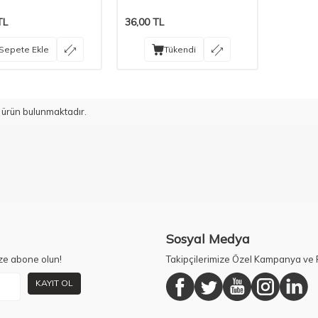
TL
36,00
TL
Sepete Ekle
Tükendi
ürün bulunmaktadır.
Sosyal Medya
ze abone olun!
Takipçilerimize Özel Kampanya ve F
KAYIT OL