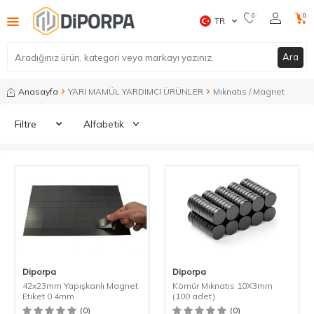
0
0
TR
Ara
Anasayfa
YARI MAMÜL YARDIMCI ÜRÜNLER
Mıknatıs / Magnet
Filtre
Diporpa
Diporpa
42x23mm Yapışkanlı Magnet
Kömür Mıknatıs 10X3mm
Etiket 0.4mm
(100 adet)
(0)
(0)