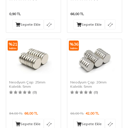
0,90
TL
66,00
TL
Sepete Ekle
Sepete Ekle
%
21
%
36
İndirim
İndirim
Neodyum Çap: 25mm
Neodyum Çap: 20mm
Kalınlık: 5mm
Kalınlık: 5mm
(0)
(0)
84,00
TL
66,00
TL
66,00
TL
42,00
TL
Sepete Ekle
Sepete Ekle