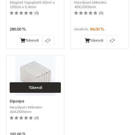
Magnet Yapışkanlı 60cm x
Neodyum Mıknatıs
100cm x 0.4mm
40X20X5mm
(0)
(0)
280,00
TL
90,00
TL
84,00
TL
Tükendi
Tükendi
Tükendi
Diporpa
Neodyum Mıknatıs
40X25X5mm
(0)
102,00
TL