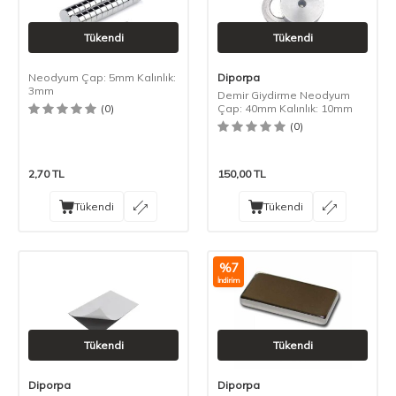
Tükendi
Tükendi
Neodyum Çap: 5mm Kalınlık:
Diporpa
3mm
Demir Giydirme Neodyum
(0)
Çap: 40mm Kalınlık: 10mm
(0)
2,70
TL
150,00
TL
Tükendi
Tükendi
%
7
İndirim
Tükendi
Tükendi
Diporpa
Diporpa