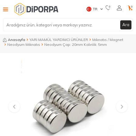
0
0
TR
Ara
Anasayfa
YARI MAMÜL YARDIMCI ÜRÜNLER
Mıknatıs / Magnet
Neodyum Mıknatıs
Neodyum Çap: 20mm Kalınlık: 5mm