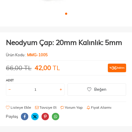
Neodyum Çap: 20mm Kalınlık: 5mm
Ürün Kodu :
MMG-1005
66,00
TL
42,00
TL
36
%
İndirim
ADET
Beğen
Listeye Ekle
Tavsiye Et
Yorum Yap
Fiyat Alarmı
Paylaş