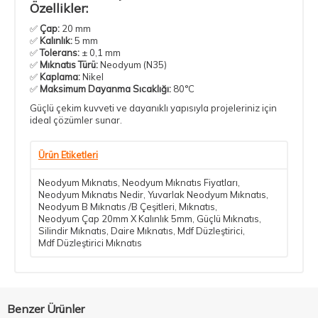
Özellikler:
✅
Çap:
20 mm
✅
Kalınlık:
5 mm
✅
Tolerans:
± 0,1 mm
✅
Mıknatıs Türü:
Neodyum (N35)
✅
Kaplama:
Nikel
✅
Maksimum Dayanma Sıcaklığı:
80°C
Güçlü çekim kuvveti ve dayanıklı yapısıyla projeleriniz için
ideal çözümler sunar.
Ürün Etiketleri
Neodyum Mıknatıs
,
Neodyum Mıknatıs Fiyatları
,
Neodyum Mıknatıs Nedir
,
Yuvarlak Neodyum Mıknatıs
,
Neodyum B Mıknatıs /B Çeşitleri
,
Mıknatıs
,
Neodyum Çap 20mm X Kalınlık 5mm
,
Güçlü Mıknatıs
,
Silindir Mıknatıs
,
Daire Mıknatıs
,
Mdf Düzleştirici
,
Mdf Düzleştirici Mıknatıs
Benzer Ürünler