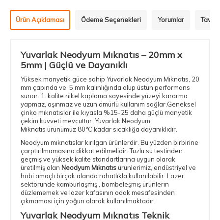
Ürün Açıklaması
Ödeme Seçenekleri
Yorumlar
Tavsiy
Yuvarlak Neodyum Mıknatıs – 20mm x
5mm
| Güçlü ve Dayanıklı
Yüksek manyetik güce sahip Yuvarlak Neodyum Mıknatıs, 20
mm çapında ve 5 mm kalınlığında olup üstün performans
sunar. 1. kalite nikel kaplama sayesinde yüzeyi kararma
yapmaz, aşınmaz ve uzun ömürlü kullanım sağlar.Geneksel
çinko mıknatıslar ile kıyasla %15-25 daha güçlü manyetik
çekim kuvveti mevcuttur. Yuvarlak
Neodyum
Mıknatıs
ürünümüz 80°C kadar sıcaklığa dayanıklıdır.
Neodyum mıknatıslar kırılgan ürünlerdir. Bu yüzden birbirine
çarptırılmamasına dikkat edilmelidir. Tuzlu su testinden
geçmiş ve yüksek kalite standartlarına uygun olarak
üretilmiş olan
Neodyum Mıknatıs
ürünlerimiz, endüstriyel ve
hobi amaçlı birçok alanda rahatlıkla kullanılabilir. Lazer
sektöründe kamburlaşmış , bombeleşmiş ürünlerin
düzlememek ve lazer kafasının odak mesafesinden
çıkmaması için yoğun olarak kullanılmaktadır.
Yuvarlak Neodyum Mıknatıs Teknik