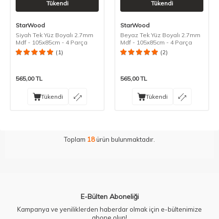
Tükendi
Tükendi
StarWood
StarWood
Siyah Tek Yüz Boyalı 2.7mm
Beyaz Tek Yüz Boyalı 2.7mm
Mdf - 105x85cm - 4 Parça
Mdf - 105x85cm - 4 Parça
(1)
(2)
565,00
TL
565,00
TL
Tükendi
Tükendi
Toplam
18
ürün bulunmaktadır.
E-Bülten Aboneliği
Kampanya ve yeniliklerden haberdar olmak için e-bültenimize
abone olun!