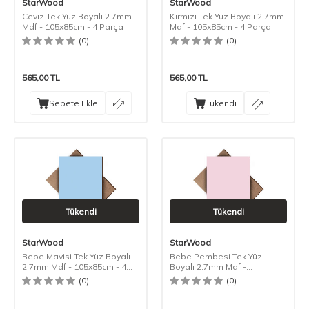
StarWood
StarWood
Ceviz Tek Yüz Boyalı 2.7mm
Kırmızı Tek Yüz Boyalı 2.7mm
Mdf - 105x85cm - 4 Parça
Mdf - 105x85cm - 4 Parça
(0)
(0)
565,00
TL
565,00
TL
Sepete Ekle
Tükendi
Tükendi
Tükendi
StarWood
StarWood
Bebe Mavisi Tek Yüz Boyalı
Bebe Pembesi Tek Yüz
2.7mm Mdf - 105x85cm - 4
Boyalı 2.7mm Mdf -
Parça
105x85cm - 4 Parça
(0)
(0)