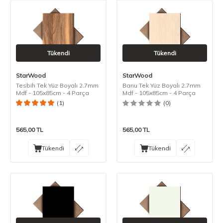
Tükendi
Tükendi
StarWood
StarWood
Tesbih Tek Yüz Boyalı 2.7mm
Banu Tek Yüz Boyalı 2.7mm
Mdf - 105x85cm - 4 Parça
Mdf - 105x85cm - 4 Parça
(1)
(0)
565,00
TL
565,00
TL
Tükendi
Tükendi