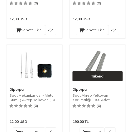
Adet)
Adet)
(0)
(0)
12,00
USD
12,00
USD
Sepete Ekle
Sepete Ekle
Tükendi
Diporpa
Diporpa
Saat Mekanizması - Metal
Saat Akrep Yelkovan
Gümüş Akrep Yelkovan (10
Korumalığı - 100 Adet
Adet)
(0)
(0)
12,00
USD
190,00
TL