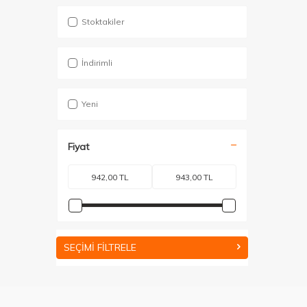
Stoktakiler
İndirimli
Yeni
Fiyat
SEÇIMI FILTRELE