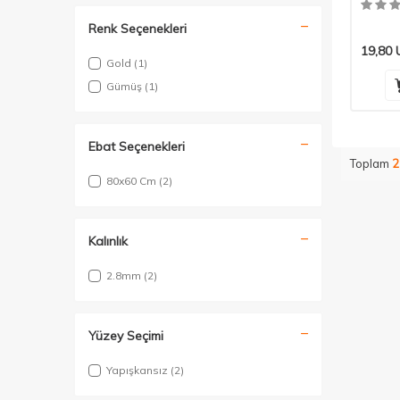
Renk Seçenekleri
19,80
Gold
(1)
Gümüş
(1)
Ebat Seçenekleri
Toplam
2
80x60 Cm
(2)
Kalınlık
2.8mm
(2)
Yüzey Seçimi
Yapışkansız
(2)