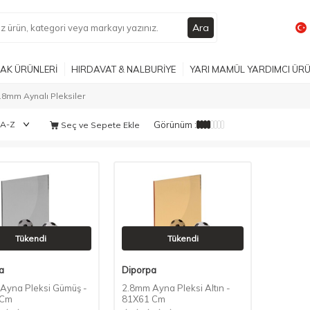
Ara
AK ÜRÜNLERİ
HIRDAVAT & NALBURİYE
YARI MAMÜL YARDIMCI ÜR
.8mm Aynalı Pleksiler
Görünüm :
Seç ve Sepete Ekle
Tükendi
Tükendi
a
Diporpa
Ayna Pleksi Gümüş -
2.8mm Ayna Pleksi Altın -
 Cm
81X61 Cm