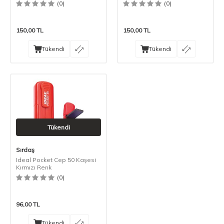
(0)
(0)
150,00
TL
150,00
TL
Tükendi
Tükendi
Tükendi
Sırdaş
Ideal Pocket Cep 50 Kaşesi
Kırmızı Renk
(0)
96,00
TL
Tükendi