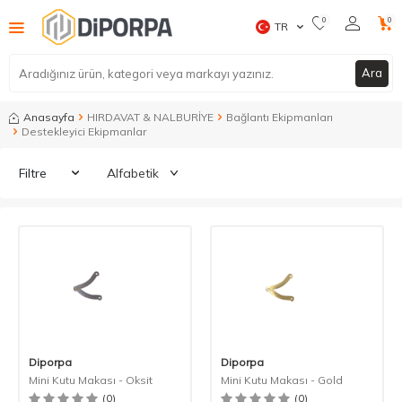
0
0
TR
Ara
Anasayfa
HIRDAVAT & NALBURİYE
Bağlantı Ekipmanları
Destekleyici Ekipmanlar
Filtre
Diporpa
Diporpa
Mini Kutu Makası - Oksit
Mini Kutu Makası - Gold
(0)
(0)