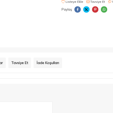
Listeye Ekle
Tavsiye Et
Paylaş
ar
Tavsiye Et
İade Koşulları