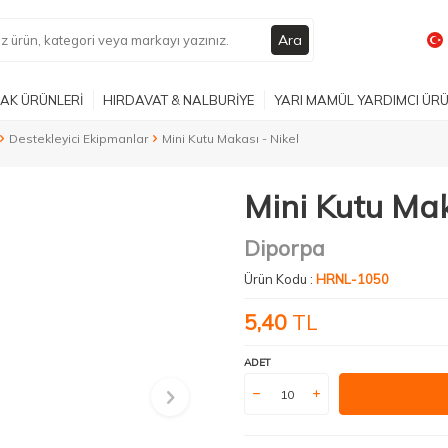
Ara
AK ÜRÜNLERİ
HIRDAVAT & NALBURİYE
YARI MAMÜL YARDIMCI ÜR
Destekleyici Ekipmanlar
Mini Kutu Makası - Nikel
Mini Kutu Mak
Diporpa
Ürün Kodu :
HRNL-1050
5,40
TL
ADET