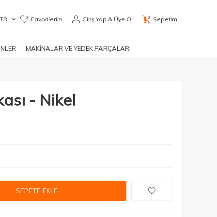
0
0
TR
Favorilerim
Giriş Yap & Üye Ol
Sepetim
ÜNLER
MAKİNALAR VE YEDEK PARÇALARI
ası - Nikel
SEPETE EKLE