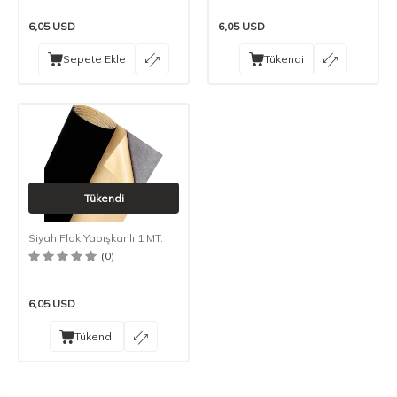
6,05
USD
6,05
USD
Sepete Ekle
Tükendi
Tükendi
Siyah Flok Yapışkanlı 1 MT.
(0)
6,05
USD
Tükendi