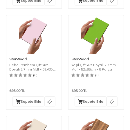
Sepete Ekle
Sepete Ekle
StarWood
StarWood
Bebe Pembesi Çift Yüz
Yeşil Çift Yüz Boyalı 2.7mm
Boyalı 2.7mm Mdf - 52x85cm
Mdf - 52x85cm - 8 Parça
- 8 Parça
(0)
(0)
695,00
TL
695,00
TL
Sepete Ekle
Sepete Ekle