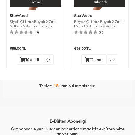
Tükendi
Tükendi
StarWood
StarWood
Siyah Çift Yüz Boyalı 2.7mm
Beyaz Çift Yüz Boyalı 2.7mm
Mdf - 52x85cm - 8 Parça
Mdf - 52x85cm - 8 Parça
(0)
(0)
695,00
TL
695,00
TL
Tükendi
Tükendi
Toplam
18
ürün bulunmaktadır.
E-Bülten Aboneliği
Kampanya ve yeniliklerden haberdar olmak için e-bültenimize
abone olun!