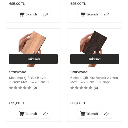
695,00
TL
695,00
TL
Tükendi
Tükendi
Tükendi
Tükendi
StarWood
StarWood
Modena Çift Yüz Boyalı
Rebab Çift Yüz Boyalı 2.7mm
2.7mm Mdf - 52x85cm - 8
Mdf - 52x85cm - 8 Parça
Parça
(0)
(0)
695,00
TL
695,00
TL
Tükendi
Tükendi