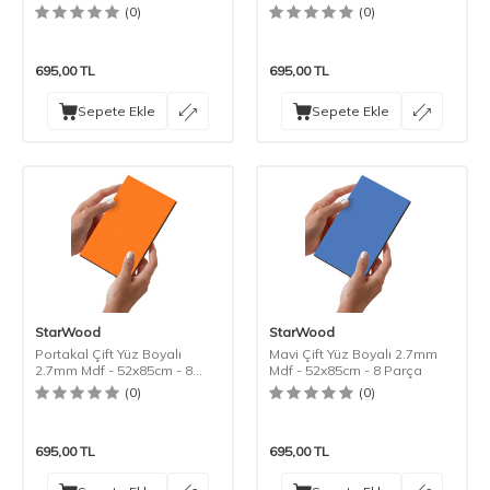
(0)
(0)
695,00
TL
695,00
TL
Sepete Ekle
Sepete Ekle
StarWood
StarWood
Portakal Çift Yüz Boyalı
Mavi Çift Yüz Boyalı 2.7mm
2.7mm Mdf - 52x85cm - 8
Mdf - 52x85cm - 8 Parça
Parça
(0)
(0)
695,00
TL
695,00
TL