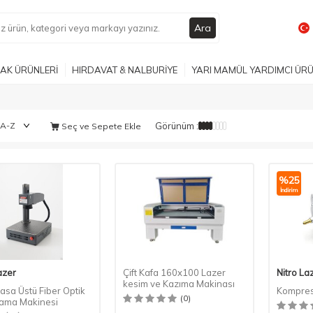
Ara
AK ÜRÜNLERİ
HIRDAVAT & NALBURİYE
YARI MAMÜL YARDIMCI ÜR
Görünüm :
Seç ve Sepete Ekle
%
25
İndirim
azer
Çift Kafa 160x100 Lazer
Nitro La
kesim ve Kazıma Makinası
sa Üstü Fiber Optik
Kompre
(0)
ama Makinesi