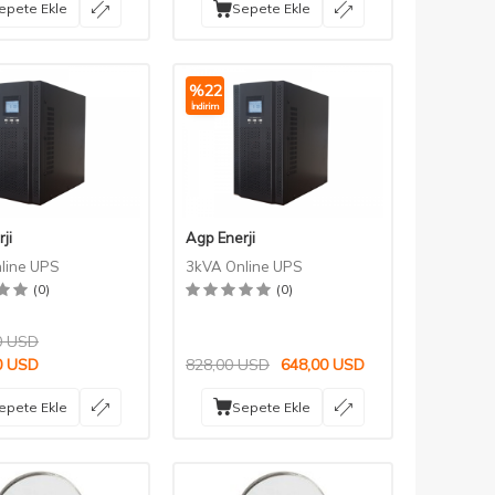
epete Ekle
Sepete Ekle
%
22
İndirim
ji
Agp Enerji
line UPS
3kVA Online UPS
(0)
(0)
0
USD
0
USD
828,00
USD
648,00
USD
epete Ekle
Sepete Ekle