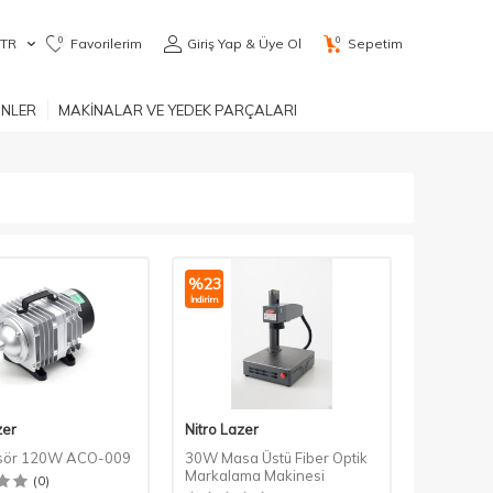
0
0
TR
Favorilerim
Giriş Yap & Üye Ol
Sepetim
ÜNLER
MAKİNALAR VE YEDEK PARÇALARI
%
23
İndirim
zer
Nitro Lazer
sör 120W ACO-009
30W Masa Üstü Fiber Optik
Markalama Makinesi
(0)