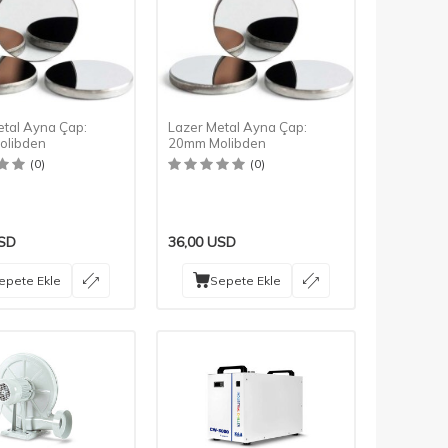
etal Ayna Çap:
Lazer Metal Ayna Çap:
olibden
20mm Molibden
(0)
(0)
SD
36,00
USD
epete Ekle
Sepete Ekle