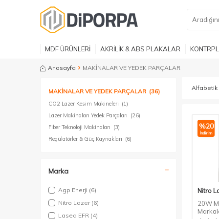
MDF ÜRÜNLERİ
AKRİLİK & ABS PLAKALAR
KONTRPL
Anasayfa
MAKİNALAR VE YEDEK PARÇALAR
MAKİNALAR VE YEDEK PARÇALAR
(36)
CO2 Lazer Kesim Makineleri
(1)
Lazer Makinaları Yedek Parçaları
(26)
%
20
Fiber Teknoloji Makinaları
(3)
İndirim
Regülatörler & Güç Kaynakları
(6)
Marka
Agp Enerji
(6)
Nitro L
Nitro Lazer
(6)
20W Ma
Markal
Lasea EFR
(4)