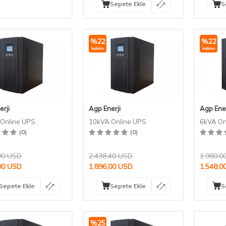
Sepete Ekle
S
%
22
%
22
İndirim
İndirim
erji
Agp Enerji
Agp Ener
Online UPS
10kVA Online UPS
6kVA On
(0)
(0)
00
USD
2.438,40
USD
1.980,0
00
USD
1.896,00
USD
1.548,0
Sepete Ekle
Sepete Ekle
S
%
25