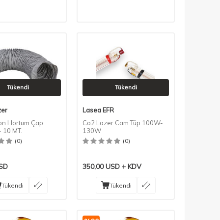
Tükendi
Tükendi
zer
Lasea EFR
on Hortum Çap:
Co2 Lazer Cam Tüp 100W-
 10 MT.
130W
(0)
(0)
SD
350,00
USD
KDV
Tükendi
Tükendi