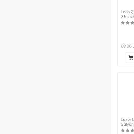
Lens 
2.5 inc
60,00
Lazer 
Salyan