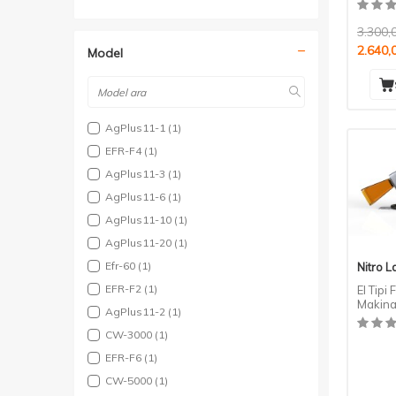
3.300,
2.640,
Model
AgPlus11-1
(1)
EFR-F4
(1)
AgPlus11-3
(1)
AgPlus11-6
(1)
AgPlus11-10
(1)
AgPlus11-20
(1)
Efr-60
(1)
Nitro L
EFR-F2
(1)
El Tipi
Makina
AgPlus11-2
(1)
CW-3000
(1)
EFR-F6
(1)
CW-5000
(1)