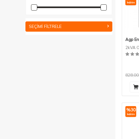
İndirim
SEÇIMI FILTRELE
Agp En
2kVA O
828,00
%
30
İndirim