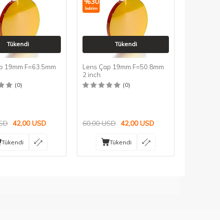
%
30
İndirim
Tükendi
Tükendi
ap 19mm F=63.5mm
Lens Çap 19mm F=50.8mm
2 inch
(0)
(0)
SD
42,00
USD
60,00
USD
42,00
USD
Tükendi
Tükendi