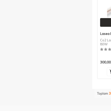
Lasea 
Co2 La
80W
300,00
Toplam
3