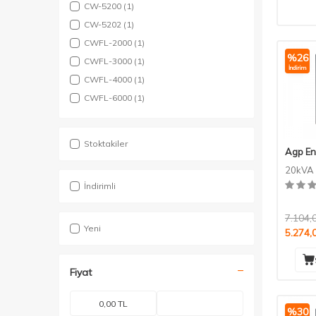
CW-5200
(1)
CW-5202
(1)
CWFL-2000
(1)
%
26
CWFL-3000
(1)
İndirim
CWFL-4000
(1)
CWFL-6000
(1)
Stoktakiler
Agp En
20kVA 
İndirimli
7.104,
Yeni
5.274,
Fiyat
%
30