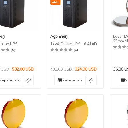
İndirim
erji
Agp Enerji
Lazer M
25mm M
nline UPS
1kVA Online UPS - 6 Akülü
(0)
(0)
USD
582,00
USD
432,00
USD
324,00
USD
36,00
U
Sepete Ekle
Sepete Ekle
S