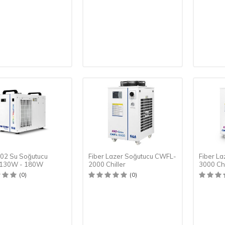
2 Su Soğutucu
Fiber Lazer Soğutucu CWFL-
Fiber L
r 130W - 180W
2000 Chiller
3000 Chi
(0)
(0)