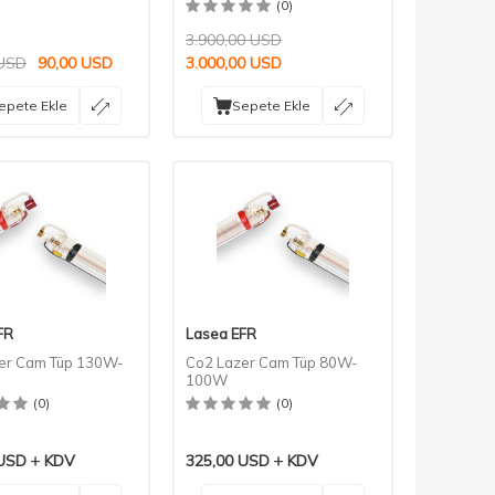
(0)
3.900,00
USD
USD
90,00
USD
3.000,00
USD
epete Ekle
Sepete Ekle
FR
Lasea EFR
er Cam Tüp 130W-
Co2 Lazer Cam Tüp 80W-
100W
(0)
(0)
USD
KDV
325,00
USD
KDV