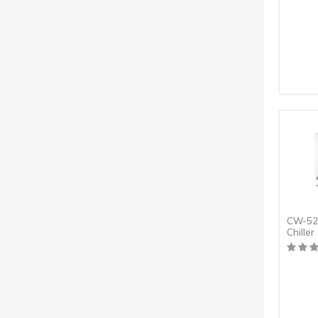
CW-520
Chille