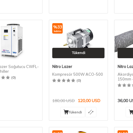
%
33
İndirim
Tükendi
Lazer Soğutucu CWFL-
Nitro Lazer
Nitro La
iller
Kompresör 500W ACO-500
Akordiy
(0)
150mm -
(0)
180,00
USD
120,00
USD
36,00
U
Tükendi