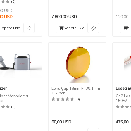
(0)
00
USD
00
USD
7.800,00
USD
120,00
Sepete Ekle
Sepete Ekle
S
azer
Lens Çap 18mm F=38.1mm
Lasea E
1.5 inch
 Fiber Markalama
Co2 Laz
(0)
sı
150W
(0)
60,00
USD
475,00