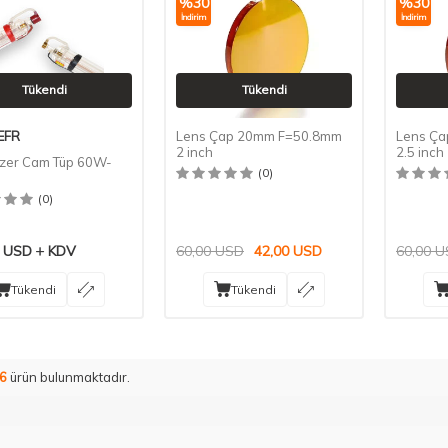
%
30
%
30
İndirim
İndirim
Tükendi
Tükendi
EFR
Lens Çap 20mm F=50.8mm
Lens Ç
2 inch
2.5 inch
zer Cam Tüp 60W-
(0)
(0)
USD
KDV
60,00
USD
42,00
USD
60,00
U
Tükendi
Tükendi
6
ürün bulunmaktadır.