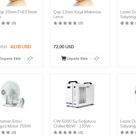
Çap 20mm F=63.5mm
Çap 12mm Kaşe Makinası
Lazer D
h
Lensi
Salyang
(0)
(0)
USD
42,00
USD
72,00
USD
Sepete Ekle
Sepete Ekle
Duman Emici
CW-5000 Su Soğutucu
Lazer D
goz Motor 750W
Chiller 80W - 130W
Salyang
(0)
(0)