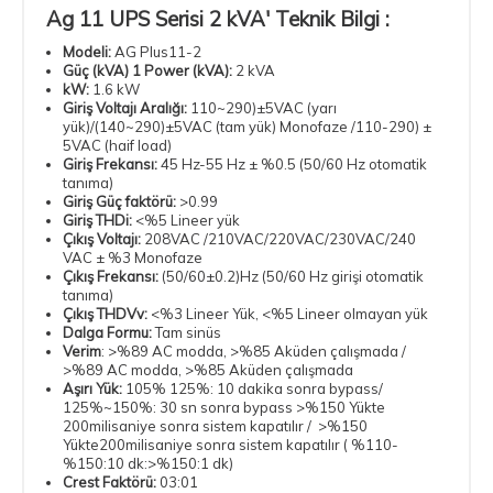
Ag 11 UPS Serisi 2 kVA
' Teknik Bilgi :
Modeli:
AG Plus11-2
Güç (kVA) 1 Power (kVA):
2 kVA
kW:
1.6
kW
Giriş Voltajı Aralığı:
110~290)±5VAC (yarı
yük)/(140~290)±5VAC (tam yük) Monofaze /110-290) ±
5VAC (haif load)
Giriş Frekansı:
45 Hz-55 Hz ± %0.5 (50/60 Hz otomatik
tanıma)
Giriş Güç faktörü:
>0.99
Giriş THDi:
<%5 Lineer yük
Çıkış Voltajı:
208VAC /210VAC/220VAC/230VAC/240
VAC ± %3 Monofaze
Çıkış Frekansı:
(50/60±0.2)Hz (50/60 Hz girişi otomatik
tanıma)
Çıkış THDVv:
<%3 Lineer Yük, <%5 Lineer olmayan yük
Dalga Formu:
Tam sinüs
Verim
: >%89 AC modda, >%85 Aküden çalışmada /
>%89 AC modda, >%85 Aküden çalışmada
Aşırı Yük:
105% 125%: 10 dakika sonra bypass/
125%~150%: 30 sn sonra bypass >%150 Yükte
200milisaniye sonra sistem kapatılır / >%150
Yükte200milisaniye sonra sistem kapatılır ( %110-
%150:10 dk:>%150:1 dk)
Crest Faktörü:
03:01