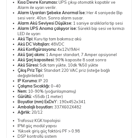
Kısa Devre Koruması:
UPS çıkışı otomatik kapatılır ve
Alarm ile uyarı verilir.
Alarm Uyarıları Şebeke Anormal İse:
Her 4 saniyede Bip
sesi verir, 40sn. Sonra alarm susar.
Alarm Akü Seviyesi Düşükse:
1 saniye aralıklarla tip sesi
Alarm UPS Anoma çalışıyor ise:
Sürekli bip sesi ve kırmızı
LED ile uyarı
Akü Tipi:
Kuru tip tam bakımsız akü
Akü DC Voltajları:
48VDC
Akü Konfigürasyonu:
4x12V/9AН
Akü Şarj akımı:
1 Amper standart, 7 Amper opsiyonel
Akü Şarj kapasitesi:
90% kapasite 8 saat sonra
Akü Süresi:
5dk tam yükte, 10dk %50 yükte
Çıkış Priz Tipi:
Standart 220 VAC priz (isteğe bağlı
değiştirilebilir)
IP Koruma:
IP 20
Çalışma Sıcaklığı:
0~40
Nem:
10-90% (yoğunlaşmamış)
Gürültü:
<55db (1 meter)
Boyutlar (mm) ExDxY :
190x452x341
Ambalajlı boyutları:
337X602X482
Ağırlık:
20/12
Trafosuz KGK topolojisi
IPM güç modül yapısı
Yüksek giriş güç faktörü PF > 0.98
DSP kontrollü sistem