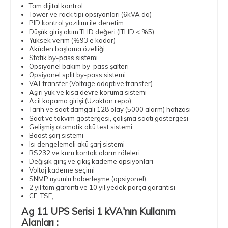
Tam dijital kontrol
Tower ve rack tipi opsiyonları (6kVA da)
PID kontrol yazılımı ile denetim
Düşük giriş akım THD değeri (ITHD < %5)
Yüksek verim (%93 e kadar)
Aküden başlama özelliği
Statik by-pass sistemi
Opsiyonel bakım by-pass şalteri
Opsiyonel split by-pass sistemi
VAT transfer (Voltage adaptive transfer)
Aşırı yük ve kısa devre koruma sistemi
Acil kapama girişi (Uzaktan repo)
Tarih ve saat damgalı 128 olay (5000 alarm) hafızası
Saat ve takvim göstergesi, çalışma saati göstergesi
Gelişmiş otomatik akü test sistemi
Boost şarj sistemi
Isı dengelemeli akü şarj sistemi
RS232 ve kuru kontak alarm röleleri
Değişik giriş ve çıkış kademe opsiyonları
Voltaj kademe seçimi
SNMP uyumlu haberleşme (opsiyonel)
2 yıl tam garanti ve 10 yıl yedek parça garantisi
CE, TSE,
Ag 11 UPS Serisi 1 kVA'nın Kullanım
Alanları :