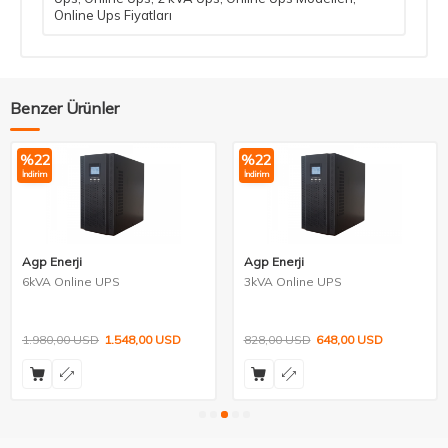
Online Ups Fiyatları
Benzer Ürünler
%
22
%
22
İndirim
İndirim
Agp Enerji
Agp Enerji
6kVA Online UPS
3kVA Online UPS
1.980,00
USD
1.548,00
USD
828,00
USD
648,00
USD