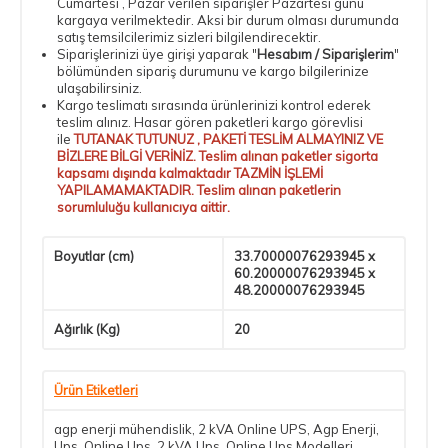
Cumartesi , Pazar verilen siparişler Pazartesi günü
kargaya verilmektedir. Aksi bir durum olması durumunda
satış temsilcilerimiz sizleri bilgilendirecektir.
Siparişlerinizi üye girişi yaparak "
Hesabım / Siparişlerim
"
bölümünden sipariş durumunu ve kargo bilgilerinize
ulaşabilirsiniz.
Kargo teslimatı sırasında ürünlerinizi kontrol ederek
teslim alınız. Hasar gören paketleri kargo görevlisi
ile
TUTANAK TUTUNUZ , PAKETİ TESLİM ALMAYINIZ VE
BİZLERE BİLGİ VERİNİZ. Teslim alınan paketler sigorta
kapsamı dışında kalmaktadır TAZMİN İŞLEMİ
YAPILAMAMAKTADIR. Teslim alınan paketlerin
sorumluluğu kullanıcıya aittir.
Boyutlar (cm)
33.70000076293945 x
60.20000076293945 x
48.20000076293945
Ağırlık (Kg)
20
Ürün Etiketleri
agp enerji mühendislik
,
2 kVA Online UPS
,
Agp Enerji
,
Ups
,
Online Ups
,
2 kVA Ups
,
Online Ups Modelleri
,