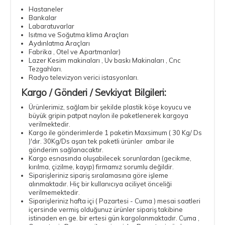
Hastaneler
Bankalar
Labaratuvarlar
Isıtma ve Soğutma klima Araçları
Aydınlatma Araçları
Fabrika , Otel ve Apartmanlar)
Lazer Kesim makinaları , Uv baskı Makinaları , Cnc
Tezgahları.
Radyo televizyon verici istasyonları.
Kargo / Gönderi / Sevkiyat Bilgileri:
Ürünlerimiz, sağlam bir şekilde plastik köşe koyucu ve
büyük gripin patpat naylon ile paketlenerek kargoya
verilmektedir.
Kargo ile gönderimlerde 1 paketin Maxsimum ( 30 Kg/ Ds
)'dır. 30Kg/Ds aşan tek paketli ürünler ambar ile
gönderim sağlanacaktır.
Kargo esnasında oluşabilecek sorunlardan (gecikme,
kırılma, çizilme, kayıp) firmamız sorumlu değildir.
Siparişleriniz sipariş sıralamasına göre işleme
alınmaktadır. Hiç bir kullanıcıya aciliyet önceliği
verilmemektedir.
Siparişleriniz hafta içi ( Pazartesi - Cuma ) mesai saatleri
içersinde vermiş olduğunuz ürünler sipariş takibine
istinaden en ge. bir ertesi gün kargolanmaktadır. Cuma ,