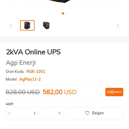
2kVA Online UPS
Agp Enerji
Ürün Kodu :
RGK-1001
Model :
AgPlus11-2
828,00
USD
582,00
USD
30
%
İndirim
ADET
Beğen