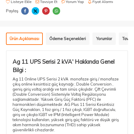
Listeye Ekle
Tavsiye Et
Yorum Yap
Fiyat Alarmı
Paylaş
Ürün Açıklaması
Ödeme Seçenekleri
Yorumlar
Tavsiy
Ag 11 UPS Serisi 2 kVA' Hakkında Genel
Bilgi :
Ag 11 Online UPS Serisi 2 kVA monofaze giriş / monofaze
çıkış online kesintisiz güç kaynağı ; Double Conversion ,
geniş giriş voltaj aralığı ve tam sinüs çıkışlıdır. Çift Çevrimli
(Double Conversion) Sistemiyle Voltaj Regülasyonu
sağlamaktadır. Yüksek Giriş Güç Faktörü (PFC) ile
harmonikleri düşürmektedir. AG Plus 11 Serisi Kesintisiz
Güç Kaynakları, 1 faz giriş / 1 faz çıkışlı, IGBT doğrultuculu,
giriş ve çıkışta IGBT ve IPM (Intelligent Power Module)
teknolojisi kullanılan, yüksek giriş güç faktörü ve düşük giriş
akım harmonik bozunumuna (THD) sahip yüksek
güvenilirlikli cihazlardır.