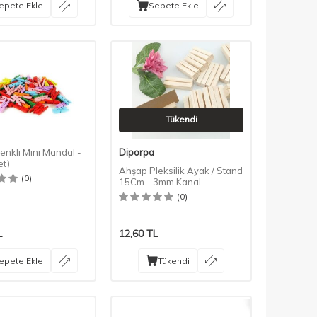
epete Ekle
Sepete Ekle
Tükendi
nkli Mini Mandal -
Diporpa
et)
Ahşap Pleksilik Ayak / Stand
(0)
15Cm - 3mm Kanal
(0)
L
12,60
TL
epete Ekle
Tükendi