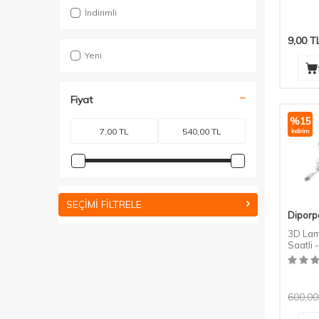
İndirimli
9,00
T
Yeni
Fiyat
%
15
İndirim
SEÇIMI FILTRELE
Diporp
3D Lam
Saatli 
Amaçlı
600,00