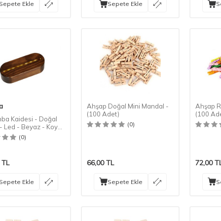
Sepete Ekle
Sepete Ekle
S
a
Ahşap Doğal Mini Mandal -
Ahşap Re
(100 Adet)
(100 Ad
ba Kaidesi - Doğal
(0)
- Led - Beyaz - Koyu
(0)
TL
66,00
TL
72,00
T
Sepete Ekle
Sepete Ekle
S