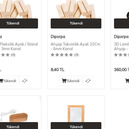
Tükendi
Tükendi
a
Diporpa
Diporpa
leksilik Ayak / Stand
Ahşap Takvimlik Ayak 10Cm
3D Lamb
 3mm Kanal
- 6mm Kanal
Ahşap - 
Koyu Re
(0)
(0)
L
8,40
TL
360,00
Tükendi
Tükendi
Tükendi
Tükendi