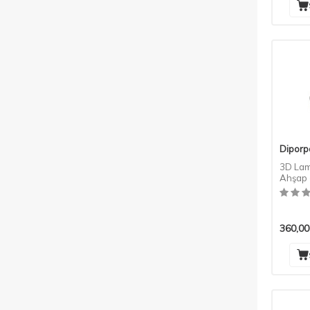
Diporp
3D Lam
Ahşap 
Renk
360,00