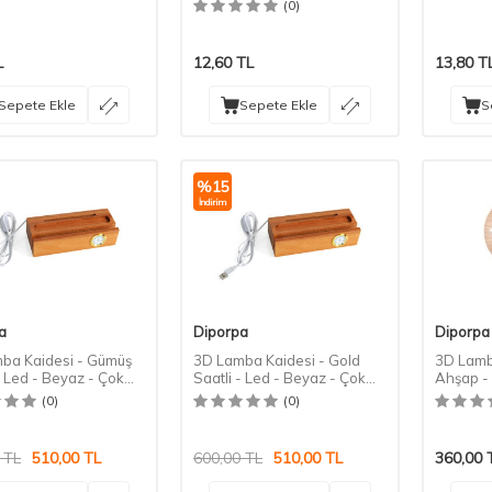
(0)
L
12,60
TL
13,80
T
Sepete Ekle
Sepete Ekle
S
%
15
İndirim
a
Diporpa
Diporpa
ba Kaidesi - Gümüş
3D Lamba Kaidesi - Gold
3D Lamba
- Led - Beyaz - Çok
Saatli - Led - Beyaz - Çok
Ahşap - 
Amaçlı
Gürgen 
(0)
(0)
TL
510,00
TL
600,00
TL
510,00
TL
360,00