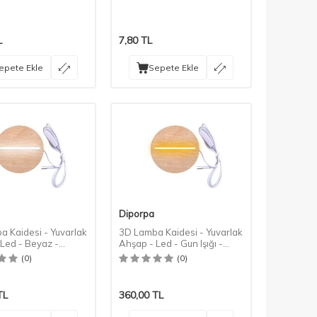
L
7,80
TL
epete Ekle
Sepete Ekle
Diporpa
 Kaidesi - Yuvarlak
3D Lamba Kaidesi - Yuvarlak
Led - Beyaz -
Ahşap - Led - Gun Işığı -
Rengi
Gürgen Rengi
(0)
(0)
TL
360,00
TL