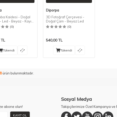
a
Diporpa
ba Kaidesi - Doğal
3D Fotoğraf Çerçevesi -
- Led - Beyaz - Kayın
Doğal Çam - Beyaz Led
(0)
(0)
TL
540,00
TL
Tükendi
Tükendi
8
ürün bulunmaktadır.
Sosyal Medya
ze abone olun!
Takipçilerimize Özel Kampanya ve F
KAYIT OL