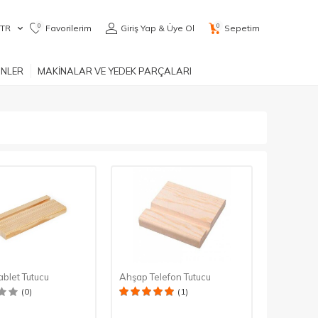
0
0
TR
Favorilerim
Giriş Yap & Üye Ol
Sepetim
ÜNLER
MAKİNALAR VE YEDEK PARÇALARI
blet Tutucu
Ahşap Telefon Tutucu
(0)
(1)