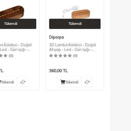
Tükendi
Tükendi
Diporpa
a Kaidesi - Doğal
3D Lamba Kaidesi - Doğal
Led - Gün Işığı -
Ahşap - Led - Gün Işığı -
nk
Kayın Rengi
(0)
(0)
TL
360,00
TL
Tükendi
Tükendi