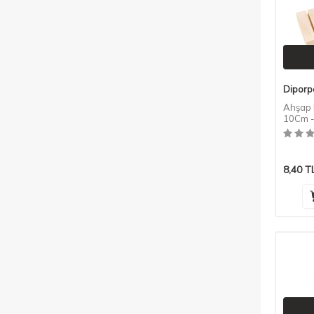
Diporp
Ahşap P
10Cm -
8,40
T