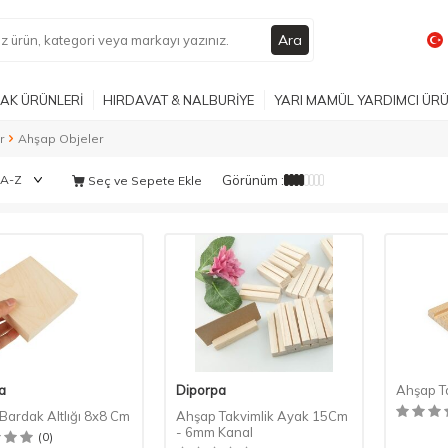
Ara
AK ÜRÜNLERİ
HIRDAVAT & NALBURİYE
YARI MAMÜL YARDIMCI ÜR
r
Ahşap Objeler
Görünüm :
Seç ve Sepete Ekle
a
Diporpa
Ahşap Ta
Bardak Altlığı 8x8 Cm
Ahşap Takvimlik Ayak 15Cm
- 6mm Kanal
(0)