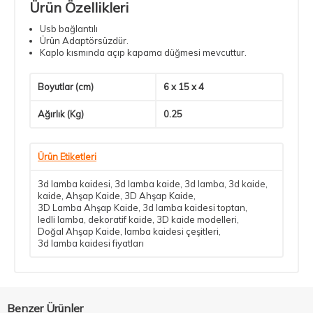
Ürün Özellikleri
Usb bağlantılı
Ürün Adaptörsüzdür.
Kaplo kısmında açıp kapama düğmesi mevcuttur.
Boyutlar (cm)
6 x 15 x 4
Ağırlık (Kg)
0.25
Ürün Etiketleri
3d lamba kaidesi
,
3d lamba kaide
,
3d lamba
,
3d kaide
,
kaide
,
Ahşap Kaide
,
3D Ahşap Kaide
,
3D Lamba Ahşap Kaide
,
3d lamba kaidesi toptan
,
ledli lamba
,
dekoratif kaide
,
3D kaide modelleri
,
Doğal Ahşap Kaide
,
lamba kaidesi çeşitleri
,
3d lamba kaidesi fiyatları
Benzer Ürünler