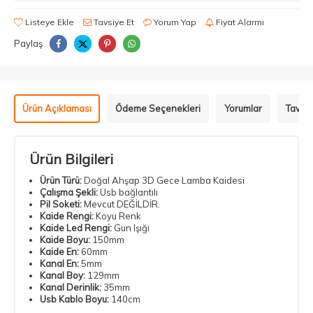
Listeye Ekle
Tavsiye Et
Yorum Yap
Fiyat Alarmı
Paylaş
Ürün Açıklaması
Ödeme Seçenekleri
Yorumlar
Tavsiy
Ürün Bilgileri
Ürün Türü:
Doğal Ahşap 3D Gece Lamba Kaidesi
Çalışma Şekli:
Usb bağlantılı
Pil Soketi:
Mevcut DEĞİLDİR.
Kaide Rengi:
Koyu Renk
Kaide Led Rengi:
Gun Işığı
Kaide Boyu:
150mm
Kaide En:
60mm
Kanal En:
5mm
Kanal Boy:
129mm
Kanal Derinlik:
35mm
Usb Kablo Boyu:
140cm