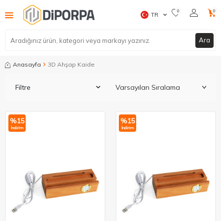
0
0
TR
Ara
Anasayfa
3D Ahşap Kaide
Filtre
%
15
%
15
İndirim
İndirim