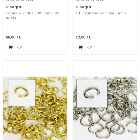
Diporpa
Diporpa
Kömür Mıknatıs 10X3mm (100
C Birleştirme Kancası - Antik
adet)
66,00
TL
12,00
TL