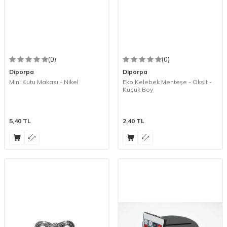
(0)
(0)
Diporpa
Diporpa
Mini Kutu Makası - Nikel
Eko Kelebek Menteşe - Oksit -
Küçük Boy
5,40
TL
2,40
TL