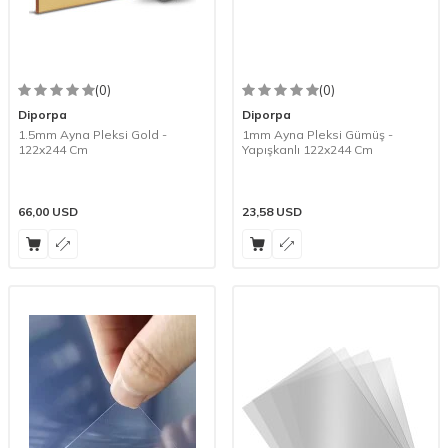
(0)
(0)
Diporpa
Diporpa
1.5mm Ayna Pleksi Gold -
1mm Ayna Pleksi Gümüş -
122x244 Cm
Yapışkanlı 122x244 Cm
66,00
USD
23,58
USD