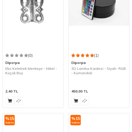
(0)
(1)
Diporpa
Diporpa
Eko Kelebek Menteşe - Nikel -
3D Lamba Kaidesi - Siyah- RGB
Küçük Boy
- Kumandalı
2,40
TL
450,00
TL
%
15
%
15
İndirim
İndirim