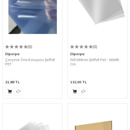
(0)
(0)
Diporpa
Diporpa
Çerçeve Önü Koruyucu Şeffaf
500 Mikron Şeffaf Pet - 60x85
PET
Cm
21,88
TL
132,00
TL