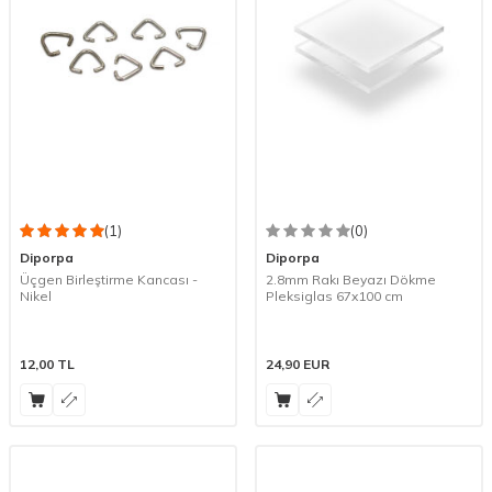
(1)
(0)
Diporpa
Diporpa
Üçgen Birleştirme Kancası -
2.8mm Rakı Beyazı Dökme
Nikel
Pleksiglas 67x100 cm
12,00
TL
24,90
EUR