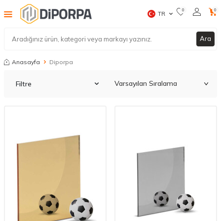
0
0
TR
Ara
Anasayfa
Diporpa
Filtre