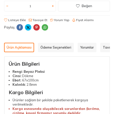
Beğen
Listeye Ekle
Tavsiye Et
Yorum Yap
Fiyat Alarmı
Paylaş
Ürün Açıklaması
Ödeme Seçenekleri
Yorumlar
Tavsiy
Ürün Bilgileri
Rengi:
Beyaz Pleksi
Cinsi:
Dökme
Ebat:
67x100cm
Kalınlık:
2.8mm
Kargo Bilgileri
Ürünler sağlam bir şekilde paketlenerek kargoya
verilmektedir.
Kargo esnasında oluşabilecek sorunlardan (kırılma,
çizilme, kayıp) firmamız sorumlu değildir.