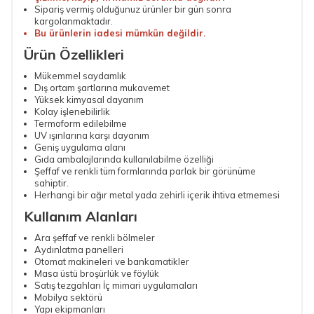
Sipariş vermiş olduğunuz ürünler bir gün sonra
kargolanmaktadır.
Bu ürünlerin iadesi mümkün değildir.
Ürün Özellikleri
Mükemmel saydamlık
Dış ortam şartlarına mukavemet
Yüksek kimyasal dayanım
Kolay işlenebilirlik
Termoform edilebilme
UV ışınlarına karşı dayanım
Geniş uygulama alanı
Gıda ambalajlarında kullanılabilme özelliği
Şeffaf ve renkli tüm formlarında parlak bir görünüme
sahiptir.
Herhangi bir ağır metal yada zehirli içerik ihtiva etmemesi
Kullanım Alanları
Ara şeffaf ve renkli bölmeler
Aydınlatma panelleri
Otomat makineleri ve bankamatikler
Masa üstü broşürlük ve föylük
Satış tezgahları İç mimari uygulamaları
Mobilya sektörü
Yapı ekipmanları