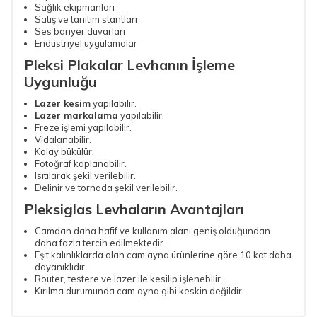
Sağlık ekipmanları
Satış ve tanıtım stantları
Ses bariyer duvarları
Endüstriyel uygulamalar
Pleksi Plakalar
Levhanın İşleme
Uygunluğu
Lazer kesim
yapılabilir.
Lazer markalama
yapılabilir.
Freze işlemi yapılabilir.
Vidalanabilir.
Kolay bükülür.
Fotoğraf kaplanabilir.
Isıtılarak şekil verilebilir.
Delinir ve tornada şekil verilebilir.
Pleksiglas
Levhaların Avantajları
Camdan daha hafif ve kullanım alanı geniş olduğundan
daha fazla tercih edilmektedir.
Eşit kalınlıklarda olan cam ayna ürünlerine göre 10 kat daha
dayanıklıdır.
Router, testere ve lazer ile kesilip işlenebilir.
Kırılma durumunda cam ayna gibi keskin değildir.