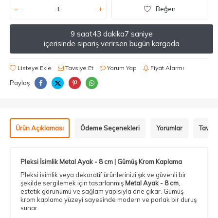
Beğen
9 saat
43 dakika
7 saniye
içerisinde sipariş verirsen bugün kargoda
Listeye Ekle
Tavsiye Et
Yorum Yap
Fiyat Alarmı
Paylaş
Ürün Açıklaması
Ödeme Seçenekleri
Yorumlar
Tavsiy
Pleksi İsimlik Metal Ayak - 8 cm | Gümüş Krom Kaplama
Pleksi isimlik veya dekoratif ürünlerinizi şık ve güvenli bir
şekilde sergilemek için tasarlanmış
Metal Ayak - 8 cm
,
estetik görünümü ve sağlam yapısıyla öne çıkar. Gümüş
krom kaplama yüzeyi sayesinde modern ve parlak bir duruş
sunar.