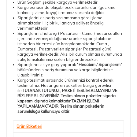
Ürün Sağlam şekilde kargoya verilmektedir.
Kargo esnasında oluşabilecek sorunlardan (gecikme,
kırılma, çizilme, kayıp) firmamız sorumlu değildir.
Siparişleriniz sipariş sıralamasına göre işleme
alınmaktadır. Hiç bir kullanıcıya aciliyet önceliği
verilmemektedir.
Siparişleriniz hafta içi ( Pazartesi - Cuma ) mesai saatleri
içersinde vermiş olduğunuz ürünler sipariş takibine
istinaden bir ertesi gün kargolanmaktadır. Cuma ,
Cumartesi , Pazar verilen siparişler Pazartesi günü
kargaya verilmektedir. Aksi bir durum olması durumunda
satış temsilcilerimiz sizleri bilgilendirecektir.
Siparişlerinizi üye girişi yaparak "
Hesabım / Siparişlerim
"
bölümünden sipariş durumunu ve kargo bilgilerinize
ulaşabilirsiniz.
Kargo teslimatı sırasında ürünlerinizi kontrol ederek
teslim alınız. Hasar gören paketleri kargo görevlisi
ile
TUTANAK TUTUNUZ , PAKETİ TESLİM ALMAYINIZ VE
BİZLERE BİLGİ VERİNİZ. Teslim alınan paketler sigorta
kapsamı dışında kalmaktadır TAZMİN İŞLEMİ
YAPILAMAMAKTADIR. Teslim alınan paketlerin
sorumluluğu kullanıcıya aittir.
Ürün Etiketleri