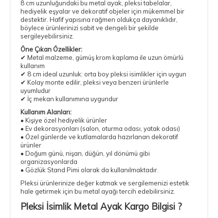
8 cm uzunluğundaki bu metal ayak, pleksi tabelalar,
hediyelik eşyalar ve dekoratif objeler için mükemmel bir
destektir. Hafif yapısına rağmen oldukça dayanıklıdır,
böylece ürünlerinizi sabit ve dengeli bir şekilde
sergileyebilirsiniz.
Öne Çıkan Özellikler:
✔ Metal malzeme, gümüş krom kaplama ile uzun ömürlü
kullanım
✔ 8 cm ideal uzunluk: orta boy pleksi isimlikler için uygun
✔ Kolay monte edilir, pleksi veya benzeri ürünlerle
uyumludur
✔ İç mekan kullanımına uygundur
Kullanım Alanları:
• Kişiye özel hediyelik ürünler
• Ev dekorasyonları (salon, oturma odası, yatak odası)
• Özel günlerde ve kutlamalarda hazırlanan dekoratif
ürünler
• Doğum günü, nişan, düğün, yıl dönümü gibi
organizasyonlarda
• Gözlük Stand Pimi olarak da kullanılmaktadır.
Pleksi ürünlerinize değer katmak ve sergilemenizi estetik
hale getirmek için bu metal ayağı tercih edebilirsiniz.
Pleksi İsimlik Metal Ayak
Kargo Bilgisi ?