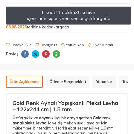
6 saat
11 dakika
35 saniye
içerisinde sipariş verirsen bugün kargoda
08.08.2026
tarihine kadar kargoda
Listeye Ekle
Tavsiye Et
Yorum Yap
Fiyat Alarmı
Paylaş
Ürün Açıklaması
Ödeme Seçenekleri
Yorumlar
Tavsiy
Gold Renk Aynalı Yapışkanlı Pleksi Levha
– 122x244 cm | 1.5 mm
Üstün şıklık ve dayanıklılığı bir araya getiren Gold renk
aynalı pleksi levha
, iç ve dış mekan uygulamaları için
mükemmel bir tercihtir. 4 farklı ebat seçeneği ve 1.5 mm
kalınlığındaki bu ürün, hem estetik görünümü hem de