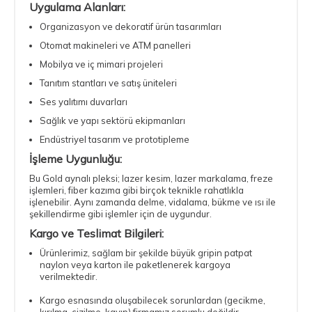
Uygulama Alanları:
Organizasyon ve dekoratif ürün tasarımları
Otomat makineleri ve ATM panelleri
Mobilya ve iç mimari projeleri
Tanıtım stantları ve satış üniteleri
Ses yalıtımı duvarları
Sağlık ve yapı sektörü ekipmanları
Endüstriyel tasarım ve prototipleme
İşleme Uygunluğu:
Bu Gold aynalı pleksi; lazer kesim, lazer markalama, freze
işlemleri, fiber kazıma gibi birçok teknikle rahatlıkla
işlenebilir. Aynı zamanda delme, vidalama, bükme ve ısı ile
şekillendirme gibi işlemler için de uygundur.
Kargo ve Teslimat Bilgileri:
Ürünlerimiz, sağlam bir şekilde büyük gripin patpat
naylon veya karton ile paketlenerek kargoya
verilmektedir.
Kargo esnasında oluşabilecek sorunlardan (gecikme,
kırılma, çizilme, kayıp) firmamız sorumlu değildir.