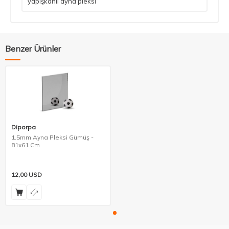
yapışkanlı ayna pleksi
Benzer Ürünler
Diporpa
1.5mm Ayna Pleksi Gümüş -
81x61 Cm
12,00
USD