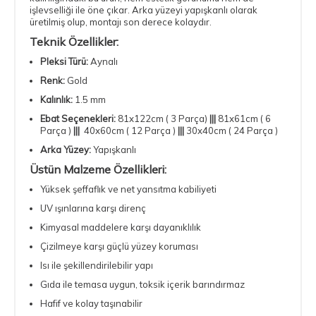
işlevselliği ile öne çıkar. Arka yüzeyi yapışkanlı olarak
üretilmiş olup, montajı son derece kolaydır.
Teknik Özellikler:
Pleksi Türü:
Aynalı
Renk:
Gold
Kalınlık:
1.5 mm
Ebat Seçenekleri:
81x122cm ( 3 Parça)
|||
81x61cm ( 6
Parça )
|||
40x60cm ( 12 Parça )
|||
30x40cm ( 24 Parça )
Arka Yüzey:
Yapışkanlı
Üstün Malzeme Özellikleri:
Yüksek şeffaflık ve net yansıtma kabiliyeti
UV ışınlarına karşı direnç
Kimyasal maddelere karşı dayanıklılık
Çizilmeye karşı güçlü yüzey koruması
Isı ile şekillendirilebilir yapı
Gıda ile temasa uygun, toksik içerik barındırmaz
Hafif ve kolay taşınabilir