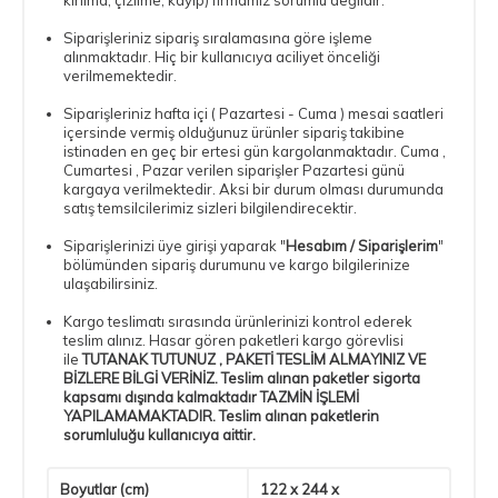
Siparişleriniz sipariş sıralamasına göre işleme
alınmaktadır. Hiç bir kullanıcıya aciliyet önceliği
verilmemektedir.
Siparişleriniz hafta içi ( Pazartesi - Cuma ) mesai saatleri
içersinde vermiş olduğunuz ürünler sipariş takibine
istinaden en geç bir ertesi gün kargolanmaktadır. Cuma ,
Cumartesi , Pazar verilen siparişler Pazartesi günü
kargaya verilmektedir. Aksi bir durum olması durumunda
satış temsilcilerimiz sizleri bilgilendirecektir.
Siparişlerinizi üye girişi yaparak "
Hesabım / Siparişlerim
"
bölümünden sipariş durumunu ve kargo bilgilerinize
ulaşabilirsiniz.
Kargo teslimatı sırasında ürünlerinizi kontrol ederek
teslim alınız. Hasar gören paketleri kargo görevlisi
ile
TUTANAK TUTUNUZ , PAKETİ TESLİM ALMAYINIZ VE
BİZLERE BİLGİ VERİNİZ. Teslim alınan paketler sigorta
kapsamı dışında kalmaktadır TAZMİN İŞLEMİ
YAPILAMAMAKTADIR. Teslim alınan paketlerin
sorumluluğu kullanıcıya aittir.
Boyutlar (cm)
122 x 244 x