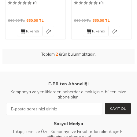
(0)
(0)
960,00
TL
660,00
TL
960,00
TL
660,00
TL
Tükendi
Tükendi
Toplam
2
ürün bulunmaktadır.
E-Bülten Aboneliği
Kampanya ve yeniliklerden haberdar olmak için e-bültenimize
abone olun!
KAYIT OL
Sosyal Medya
Takipçilerimize Özel Kampanya ve Fırsatlardan olmak için E-
bültenimize abone olun!