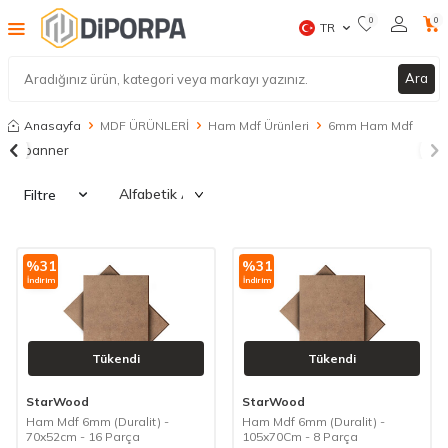
0
0
TR
Ara
Anasayfa
MDF ÜRÜNLERİ
Ham Mdf Ürünleri
6mm Ham Mdf
Filtre
%
31
%
31
İndirim
İndirim
Tükendi
Tükendi
StarWood
StarWood
Ham Mdf 6mm (Duralit) -
Ham Mdf 6mm (Duralit) -
70x52cm - 16 Parça
105x70Cm - 8 Parça