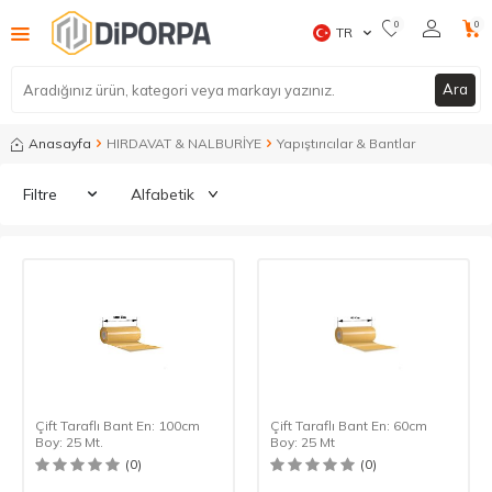
0
0
TR
Ara
Anasayfa
HIRDAVAT & NALBURİYE
Yapıştırıcılar & Bantlar
Filtre
Çift Taraflı Bant En: 100cm
Çift Taraflı Bant En: 60cm
Boy: 25 Mt.
Boy: 25 Mt
(0)
(0)