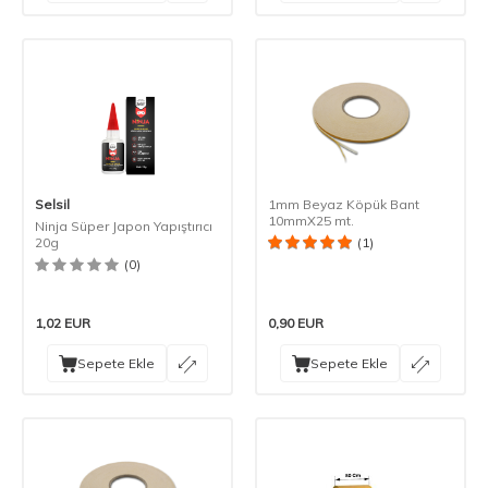
Selsil
1mm Beyaz Köpük Bant
10mmX25 mt.
Ninja Süper Japon Yapıştırıcı
20g
(1)
(0)
1,02
EUR
0,90
EUR
Sepete Ekle
Sepete Ekle