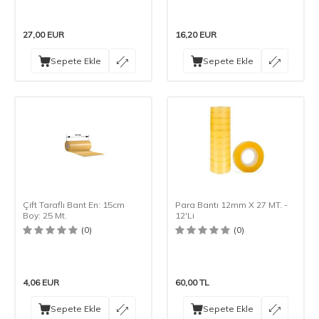
27,00
EUR
16,20
EUR
Sepete Ekle
Sepete Ekle
Çift Taraflı Bant En: 15cm
Para Bantı 12mm X 27 MT. -
Boy: 25 Mt.
12'Li
(0)
(0)
4,06
EUR
60,00
TL
Sepete Ekle
Sepete Ekle