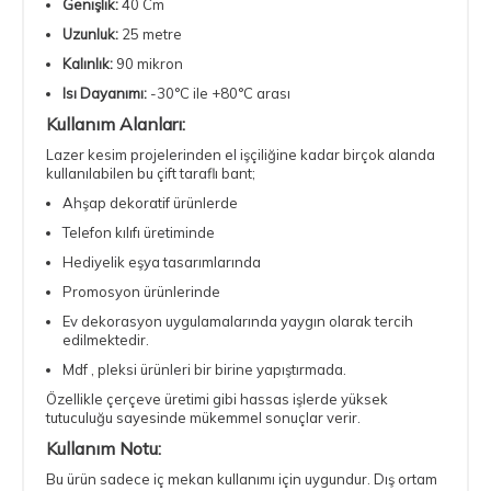
Genişlik:
40 Cm
Uzunluk:
25 metre
Kalınlık:
90 mikron
Isı Dayanımı:
-30°C ile +80°C arası
Kullanım Alanları:
Lazer kesim projelerinden el işçiliğine kadar birçok alanda
kullanılabilen bu çift taraflı bant;
Ahşap dekoratif ürünlerde
Telefon kılıfı üretiminde
Hediyelik eşya tasarımlarında
Promosyon ürünlerinde
Ev dekorasyon uygulamalarında yaygın olarak tercih
edilmektedir.
Mdf , pleksi ürünleri bir birine yapıştırmada.
Özellikle çerçeve üretimi gibi hassas işlerde yüksek
tutuculuğu sayesinde mükemmel sonuçlar verir.
Kullanım Notu:
Bu ürün sadece iç mekan kullanımı için uygundur. Dış ortam