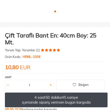
Çift Taraflı Bant En: 40cm Boy: 25
Mt.
Yorum Yap
Yorumlar (1)
Ürün Kodu :
HRNL-1006
10,80
EUR
ADET
Beğen
4 saat
50 dakika
44 saniye
içerisinde sipariş verirsen bugün kargoda
08.08.2026
tarihine kadar kargoda