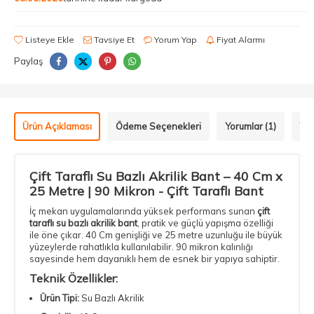
Listeye Ekle
Tavsiye Et
Yorum Yap
Fiyat Alarmı
Paylaş
Ürün Açıklaması
Ödeme Seçenekleri
Yorumlar (1)
Tav
Çift Taraflı Su Bazlı Akrilik Bant – 40 Cm x
25 Metre | 90 Mikron -
Çift Taraflı Bant
İç mekan uygulamalarında yüksek performans sunan
çift
taraflı su bazlı akrilik bant
, pratik ve güçlü yapışma özelliği
ile öne çıkar. 40 Cm genişliği ve 25 metre uzunluğu ile büyük
yüzeylerde rahatlıkla kullanılabilir. 90 mikron kalınlığı
sayesinde hem dayanıklı hem de esnek bir yapıya sahiptir.
Teknik Özellikler:
Ürün Tipi:
Su Bazlı Akrilik