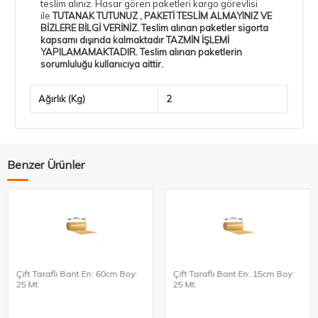
teslim alınız. Hasar gören paketleri kargo görevlisi
ile
TUTANAK TUTUNUZ , PAKETİ TESLİM ALMAYINIZ VE
BİZLERE BİLGİ VERİNİZ. Teslim alınan paketler sigorta
kapsamı dışında kalmaktadır TAZMİN İŞLEMİ
YAPILAMAMAKTADIR. Teslim alınan paketlerin
sorumluluğu kullanıcıya aittir.
Ağırlık (Kg)
2
Benzer Ürünler
Çift Taraflı Bant En: 60cm Boy:
Çift Taraflı Bant En: 15cm Boy:
25 Mt
25 Mt.