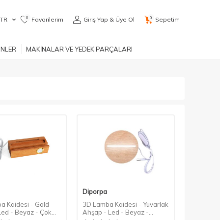
0
0
TR
Favorilerim
Giriş Yap & Üye Ol
Sepetim
ÜNLER
MAKİNALAR VE YEDEK PARÇALARI
Diporpa
a Kaidesi - Gold
3D Lamba Kaidesi - Yuvarlak
 Led - Beyaz - Çok
Ahşap - Led - Beyaz -