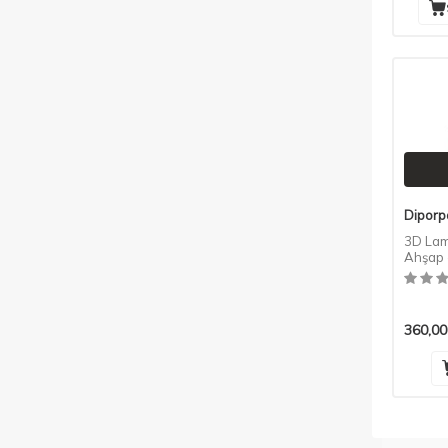
Diporp
3D Lam
Ahşap 
Rengi
360,00