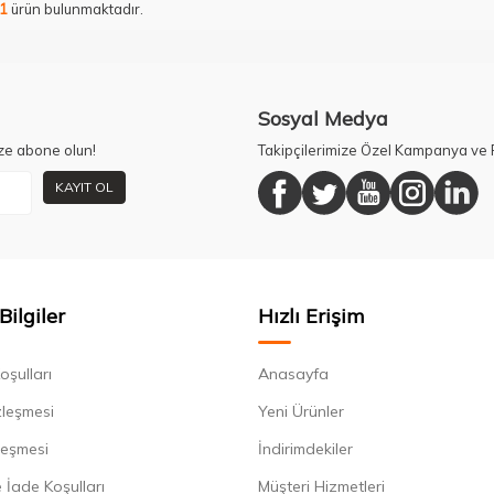
1
ürün bulunmaktadır.
Sosyal Medya
ze abone olun!
Takipçilerimize Özel Kampanya ve F
KAYIT OL
Bilgiler
Hızlı Erişim
oşulları
Anasayfa
zleşmesi
Yeni Ürünler
leşmesi
İndirimdekiler
 İade Koşulları
Müşteri Hizmetleri