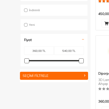
İndirimli
450,00
Yeni
Fiyat
Diporp
SEÇIMI FILTRELE
3D Lam
Ahşap -
Gürgen
360,00