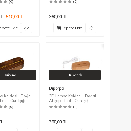
Gürgen Rengi
(0)
(0)
TL
510,00
TL
360,00
TL
epete Ekle
Sepete Ekle
Tükendi
Tükendi
Diporpa
a Kaidesi - Doğal
3D Lamba Kaidesi - Doğal
Led - Gün Işığı -
Ahşap - Led - Gün Işığı -
nk
Kayın Rengi
(0)
(0)
TL
360,00
TL