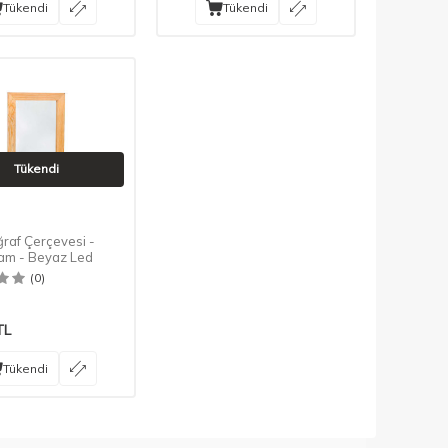
Tükendi
Tükendi
Tükendi
raf Çerçevesi -
am - Beyaz Led
(0)
TL
Tükendi