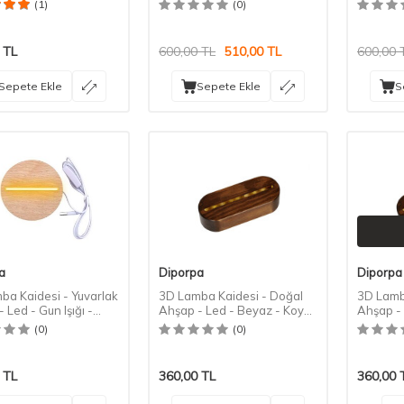
Amaçlı
Amaçlı
(1)
(0)
TL
600,00
TL
510,00
TL
600,00
Sepete Ekle
Sepete Ekle
S
a
Diporpa
Diporpa
ba Kaidesi - Yuvarlak
3D Lamba Kaidesi - Doğal
3D Lamb
 Led - Gun Işığı -
Ahşap - Led - Beyaz - Koyu
Ahşap - 
 Rengi
Renk
Koyu Re
(0)
(0)
TL
360,00
TL
360,00