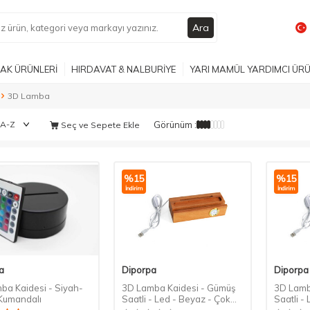
Ara
AK ÜRÜNLERİ
HIRDAVAT & NALBURİYE
YARI MAMÜL YARDIMCI ÜR
3D Lamba
Görünüm :
Seç ve Sepete Ekle
%
15
%
15
İndirim
İndirim
a
Diporpa
Diporpa
ba Kaidesi - Siyah-
3D Lamba Kaidesi - Gümüş
3D Lamb
Kumandalı
Saatli - Led - Beyaz - Çok
Saatli -