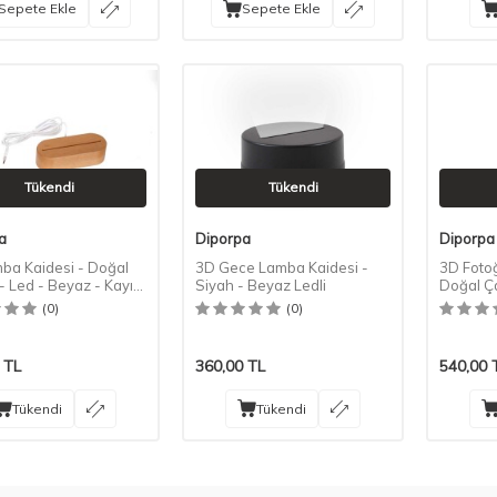
Sepete Ekle
Sepete Ekle
Tükendi
Tükendi
a
Diporpa
Diporpa
ba Kaidesi - Doğal
3D Gece Lamba Kaidesi -
3D Fotoğ
- Led - Beyaz - Kayın
Siyah - Beyaz Ledli
Doğal Ç
(0)
(0)
TL
360,00
TL
540,00
Tükendi
Tükendi