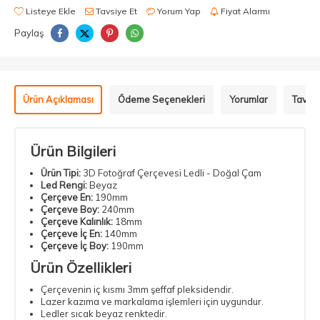
Listeye Ekle
Tavsiye Et
Yorum Yap
Fiyat Alarmı
Paylaş
Ürün Açıklaması
Ödeme Seçenekleri
Yorumlar
Tavsiy
Ürün Bilgileri
Ürün Tipi:
3D Fotoğraf Çerçevesi Ledli - Doğal Çam
Led Rengi:
Beyaz
Çerçeve En:
190mm
Çerçeve Boy:
240mm
Çerçeve Kalınlık:
18mm
Çerçeve İç En:
140mm
Çerçeve İç Boy:
190mm
Ürün Özellikleri
Çerçevenin iç kısmı 3mm şeffaf pleksidendir.
Lazer kazıma ve markalama işlemleri için uygundur.
Ledler sıcak beyaz renktedir.