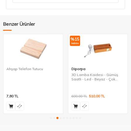
Benzer Ürünler
%
15
İndirim
Ahşap Telefon Tutucu
Diporpa
3D Lamba Kaidesi - Gümüş
Saatli - Led - Beyaz - Çok
Amaçlı
7,80
TL
600,00
TL
510,00
TL