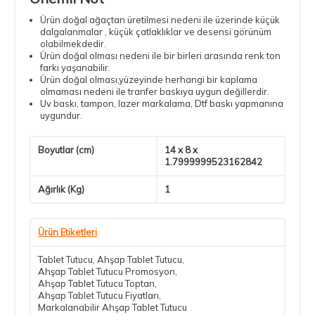
Ürün doğal ağaçtan üretilmesi nedeni ile üzerinde küçük
dalgalanmalar , küçük çatlaklıklar ve desensi görünüm
olabilmekdedir.
Ürün doğal olması nedeni ile bir birleri arasında renk ton
farkı yaşanabilir.
Ürün doğal olması,yüzeyinde herhangi bir kaplama
olmaması nedeni ile tranfer baskıya uygun değillerdir.
Uv baskı, tampon, lazer markalama, Dtf baskı yapmanına
uygundur.
Boyutlar (cm)
14 x 8 x
1.7999999523162842
Ağırlık (Kg)
1
Ürün Etiketleri
Tablet Tutucu
,
Ahşap Tablet Tutucu
,
Ahşap Tablet Tutucu Promosyon
,
Ahşap Tablet Tutucu Toptan
,
Ahşap Tablet Tutucu Fiyatları
,
Markalanabilir Ahşap Tablet Tutucu