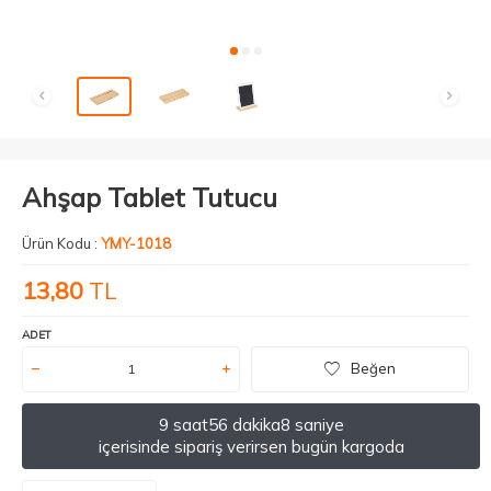
Ahşap Tablet Tutucu
Ürün Kodu :
YMY-1018
13,80
TL
ADET
Beğen
9 saat
56 dakika
7 saniye
içerisinde sipariş verirsen bugün kargoda