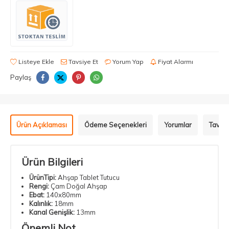
Listeye Ekle
Tavsiye Et
Yorum Yap
Fiyat Alarmı
Paylaş
Ürün Açıklaması
Ödeme Seçenekleri
Yorumlar
Tavsiy
Ürün Bilgileri
ÜrünTipi:
Ahşap Tablet Tutucu
Rengi:
Çam Doğal Ahşap
Ebat:
140x80mm
Kalınlık:
18mm
Kanal Genişlik:
13mm
Önemli Not