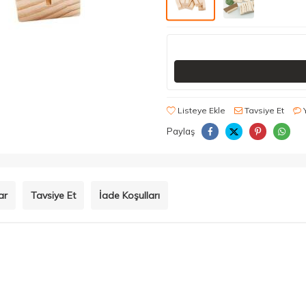
Listeye Ekle
Tavsiye Et
Paylaş
ar
Tavsiye Et
İade Koşulları