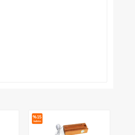
%
15
İndirim