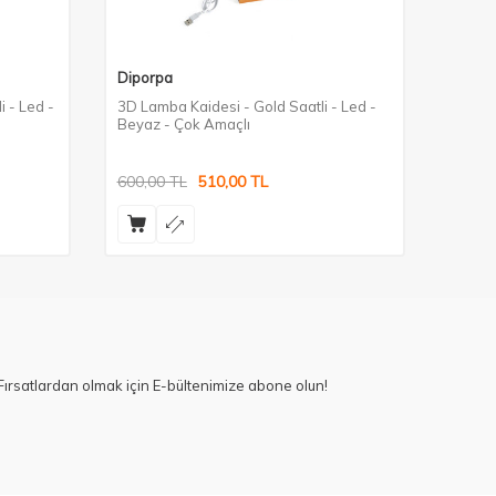
Diporpa
Dipor
 - Led -
3D Lamba Kaidesi - Gold Saatli - Led -
3D Lam
Beyaz - Çok Amaçlı
Led - 
600,00
TL
510,00
TL
360,0
ırsatlardan olmak için E-bültenimize abone olun!