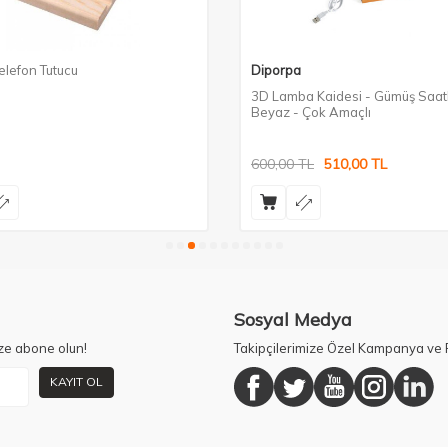
elefon Tutucu
Diporpa
3D Lamba Kaidesi - Gümüş Saatli
Beyaz - Çok Amaçlı
600,00
TL
510,00
TL
Sosyal Medya
ze abone olun!
Takipçilerimize Özel Kampanya ve F
KAYIT OL