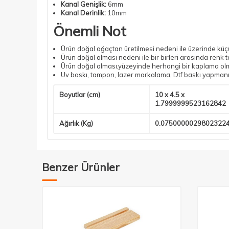
Kanal Genişlik:
6mm
Kanal Derinlik:
10mm
Önemli Not
Ürün doğal ağaçtan üretilmesi nedeni ile üzerinde küç
Ürün doğal olması nedeni ile bir birleri arasında renk t
Ürün doğal olması,yüzeyinde herhangi bir kaplama olma
Uv baskı, tampon, lazer markalama, Dtf baskı yapman
Boyutlar (cm)
10 x 4.5 x
1.7999999523162842
Ağırlık (Kg)
0.0750000029802322
Benzer Ürünler