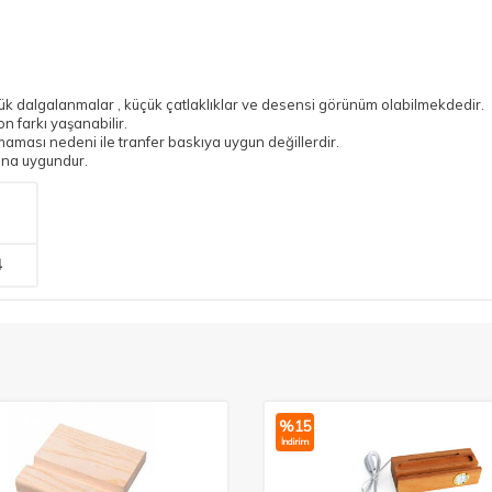
ük dalgalanmalar , küçük çatlaklıklar ve desensi görünüm olabilmekdedir.
on farkı yaşanabilir.
ması nedeni ile tranfer baskıya uygun değillerdir.
ına uygundur.
4
%
15
İndirim