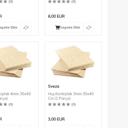
(0)
(0)
R
6,00
EUR
epete Ekle
Sepete Ekle
Sveza
trplak 4mm 30x40
Huş Kontrplak 3mm 30x40
arça)
Cm (1 Parça)
(0)
(0)
R
3,00
EUR