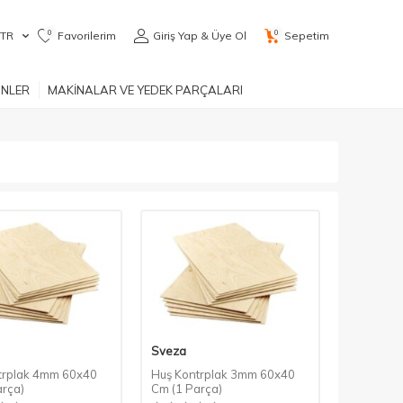
0
0
TR
Favorilerim
Giriş Yap & Üye Ol
Sepetim
ÜNLER
MAKİNALAR VE YEDEK PARÇALARI
Sveza
trplak 4mm 60x40
Huş Kontrplak 3mm 60x40
arça)
Cm (1 Parça)