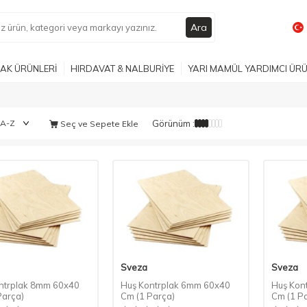
Ara
AK ÜRÜNLERİ
HIRDAVAT & NALBURİYE
YARI MAMÜL YARDIMCI ÜR
Görünüm :
Seç ve Sepete Ekle
Sveza
Sveza
ntrplak 8mm 60x40
Huş Kontrplak 6mm 60x40
Huş Kon
Parça)
Cm (1 Parça)
Cm (1 P