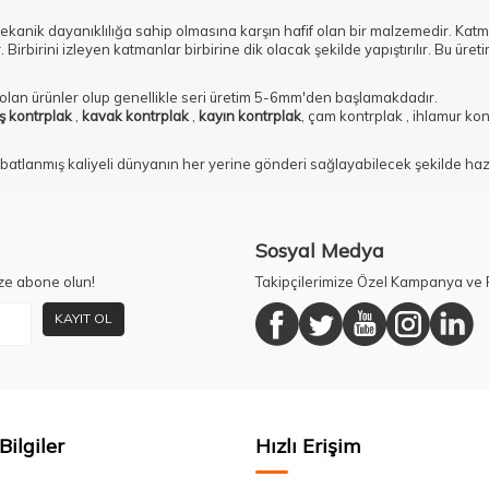
kanik dayanıklılığa sahip olmasına karşın hafif olan bir malzemedir. Katman
rbirini izleyen katmanlar birbirine dik olacak şekilde yapıştırılır. Bu üretim
lan ürünler olup genellikle seri üretim 5-6mm'den başlamakdadır.
ş kontrplak
,
kavak kontrplak
,
kayın kontrplak
, çam kontrplak , ihlamur kon
batlanmış kaliyeli dünyanın her yerine gönderi sağlayabilecek şekilde ha
Sosyal Medya
ze abone olun!
Takipçilerimize Özel Kampanya ve F
KAYIT OL
Bilgiler
Hızlı Erişim