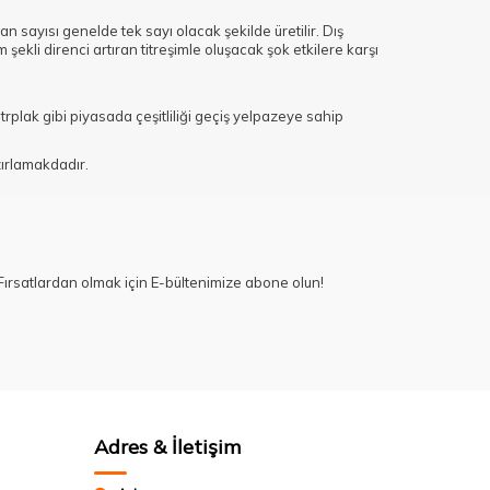
 sayısı genelde tek sayı olacak şekilde üretilir. Dış
 şekli direnci artıran titreşimle oluşacak şok etkilere karşı
trplak gibi piyasada çeşitliliği geçiş yelpazeye sahip
zırlamakdadır.
ırsatlardan olmak için E-bültenimize abone olun!
Adres & İletişim