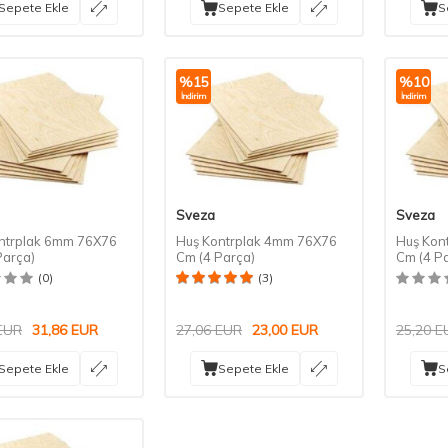
Sepete Ekle
Sepete Ekle
S
%
15
%
10
İndirim
İndirim
Sveza
Sveza
ntrplak 6mm 76X76
Huş Kontrplak 4mm 76X76
Huş Kon
Parça)
Cm (4 Parça)
Cm (4 P
(0)
(3)
EUR
31,86
EUR
27,06
EUR
23,00
EUR
25,20
E
Sepete Ekle
Sepete Ekle
S