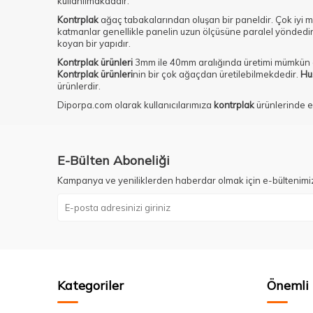
kullanılmakdadır.
Kontrplak
ağaç tabakalarından oluşan bir paneldir. Çok iyi me
katmanlar genellikle panelin uzun ölçüsüne paralel yöndedir. Bi
koyan bir yapıdır.
Kontrplak ürünleri
3mm ile 40mm aralığında üretimi mümkün o
Kontrplak ürünleri
nin bir çok ağaçdan üretilebilmekdedir.
Hu
ürünlerdir.
Diporpa.com olarak kullanıcılarımıza
kontrplak
ürünlerinde e
E-Bülten Aboneliği
Kampanya ve yeniliklerden haberdar olmak için e-bültenimi
Kategoriler
Önemli 