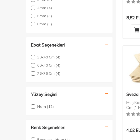
4mm
(4)
6mm
(3)
8,82
E
8mm
(3)
Ebat Seçenekleri
30x40 Cm
(4)
60x40 Cm
(4)
76x76 Cm
(4)
Yüzey Seçimi
Sveza
Huş Ko
Ham
(12)
Cm (1 
Renk Seçenekleri
4,02
E
Boyasız - Ham
(4)