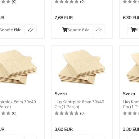
(0)
(0)
UR
7,68
EUR
6,30
EU
Sepete Ekle
Sepete Ekle
S
Sveza
Sveza
ntrplak 8mm 30x40
Huş Kontrplak 6mm 30x40
Huş Kon
Parça)
Cm (1 Parça)
Cm (1 P
(0)
(0)
UR
3,60
EUR
3,30
EU