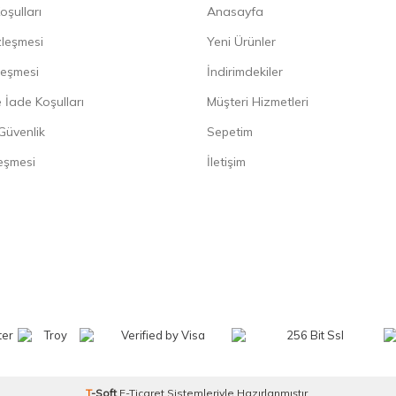
oşulları
Anasayfa
zleşmesi
Yeni Ürünler
leşmesi
İndirimdekiler
 İade Koşulları
Müşteri Hizmetleri
 Güvenlik
Sepetim
eşmesi
İletişim
T
-Soft
E-Ticaret
Sistemleriyle Hazırlanmıştır.