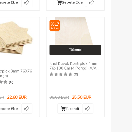
epete Ekle
Sepete Ekle
%
17
İndirim
Tükendi
İthal Kavak Kontrplak 4mm
76x100 Cm (4 Parça) (A/A
trplak 3mm 76X76
KALİTE)
(0)
arça)
(0)
UR
22,68
EUR
30,60
EUR
25,50
EUR
epete Ekle
Tükendi