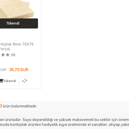
Tükendi
ntrplak 8mm 76X76
Parça)
(0)
EUR
35,70
EUR
Tükendi
3
ürün bulunmaktadır.
man ürünüdür. Suya dayanıklılığı ve yüksek mukavemeti bu sektör için öneml
ızda kontrplak ürünleri hediyelik eşya üretiminde el sanatları ,ahyap yak