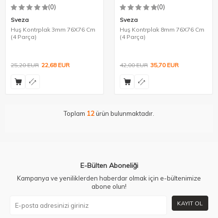
(0)
(0)
Sveza
Sveza
Huş Kontrplak 3mm 76X76 Cm
Huş Kontrplak 8mm 76X76 Cm
(4 Parça)
(4 Parça)
25,20
EUR
22,68
EUR
42,00
EUR
35,70
EUR
Toplam
12
ürün bulunmaktadır.
E-Bülten Aboneliği
Kampanya ve yeniliklerden haberdar olmak için e-bültenimize
abone olun!
KAYIT OL