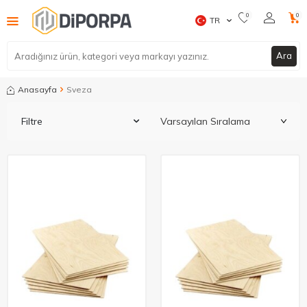
0
0
TR
Ara
Anasayfa
Sveza
Filtre