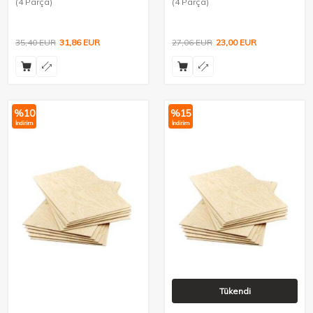
(4 Parça)
(4 Parça)
35,40
EUR
31,86
EUR
27,06
EUR
23,00
EUR
%
10
%
15
İndirim
İndirim
Tükendi