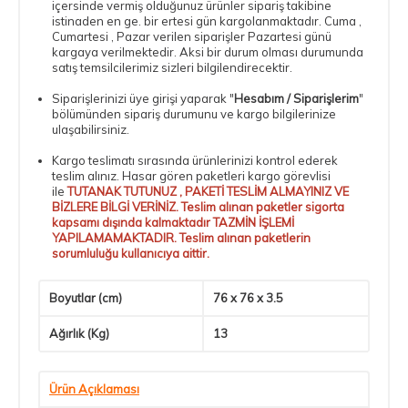
içersinde vermiş olduğunuz ürünler sipariş takibine
istinaden en ge. bir ertesi gün kargolanmaktadır. Cuma ,
Cumartesi , Pazar verilen siparişler Pazartesi günü
kargaya verilmektedir. Aksi bir durum olması durumunda
satış temsilcilerimiz sizleri bilgilendirecektir.
Siparişlerinizi üye girişi yaparak "
Hesabım / Siparişlerim
"
bölümünden sipariş durumunu ve kargo bilgilerinize
ulaşabilirsiniz.
Kargo teslimatı sırasında ürünlerinizi kontrol ederek
teslim alınız. Hasar gören paketleri kargo görevlisi
ile
TUTANAK TUTUNUZ , PAKETİ TESLİM ALMAYINIZ VE
BİZLERE BİLGİ VERİNİZ. Teslim alınan paketler sigorta
kapsamı dışında kalmaktadır TAZMİN İŞLEMİ
YAPILAMAMAKTADIR. Teslim alınan paketlerin
sorumluluğu kullanıcıya aittir.
Boyutlar (cm)
76 x 76 x 3.5
Ağırlık (Kg)
13
Ürün Açıklaması