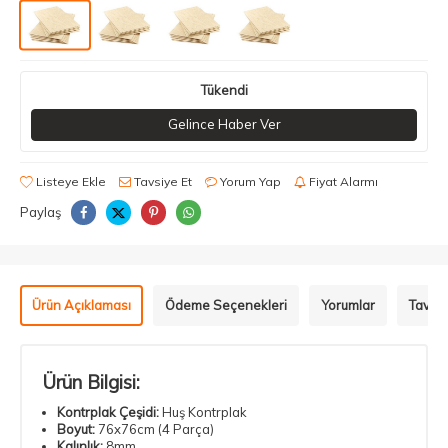
Tükendi
Gelince Haber Ver
Listeye Ekle
Tavsiye Et
Yorum Yap
Fiyat Alarmı
Paylaş
Ürün Açıklaması
Ödeme Seçenekleri
Yorumlar
Tavsiy
Ürün Bilgisi:
Kontrplak Çeşidi:
Huş Kontrplak
Boyut:
76x76cm (4 Parça)
Kalınlık:
8mm