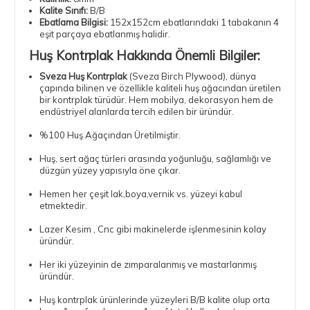
Kalite Sınıfı:
B/B
Ebatlama Bilgisi:
152x152cm ebatlarındaki 1 tabakanın 4
eşit parçaya ebatlanmış halidir.
Huş Kontrplak Hakkında Önemli Bilgiler:
Sveza
Huş Kontrplak
(Sveza Birch Plywood), dünya
çapında bilinen ve özellikle kaliteli huş ağacından üretilen
bir kontrplak türüdür. Hem mobilya, dekorasyon hem de
endüstriyel alanlarda tercih edilen bir üründür.
%100 Huş Ağaçından Üretilmiştir.
Huş, sert ağaç türleri arasında yoğunluğu, sağlamlığı ve
düzgün yüzey yapısıyla öne çıkar.
Hemen her çeşit lak,boya,vernik vs. yüzeyi kabul
etmektedir.
Lazer Kesim , Cnc gibi makinelerde işlenmesinin kolay
üründür.
Her iki yüzeyinin de zımparalanmış ve mastarlanmış
üründür.
Huş kontrplak ürünlerinde yüzeyleri B/B kalite olup orta