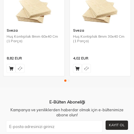
Sveza
Sveza
Huş Kontrplak 8mm 60x40 Cm
Huş Kontrplak 8mm 30x40 Cm
(1 Parça)
(1 Parça)
8,82
EUR
4,02
EUR
E-Bülten Aboneliği
Kampanya ve yeniliklerden haberdar olmak için e-bültenimize
abone olun!
KAYIT OL