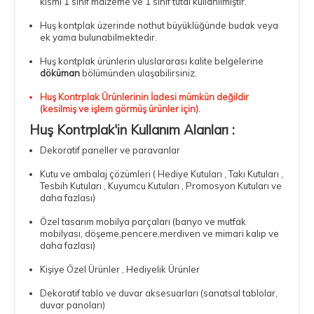
kısmı 1 sınıf malzeme ve 1 sınıf tutal kullanılmıştır.
Huş kontplak üzerinde nothut büyüklüğünde budak veya
ek yama bulunabilmektedir.
Huş kontplak ürünlerin uluslararası kalite belgelerine
döküman
bölümünden ulaşabilirsiniz.
Huş Kontrplak Ürünlerinin İadesi mümkün değildir
(kesilmiş ve işlem görmüş ürünler için).
Huş Kontrplak'in Kullanım Alanları :
Dekoratif paneller ve paravanlar
Kutu ve ambalaj çözümleri ( Hediye Kutuları , Takı Kutuları ,
Tesbih Kutuları , Kuyumcu Kutuları , Promosyon Kutuları ve
daha fazlası)
Özel tasarım mobilya parçaları (banyo ve mutfak
mobilyası, döşeme,pencere,merdiven ve mimari kalıp ve
daha fazlası)
Kişiye Özel Ürünler , Hediyelik Ürünler
Dekoratif tablo ve duvar aksesuarları (sanatsal tablolar,
duvar panoları)