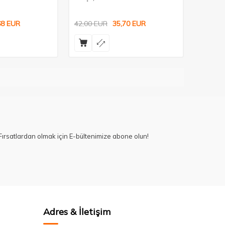
68
EUR
42,00
EUR
35,70
EUR
ırsatlardan olmak için E-bültenimize abone olun!
Adres & İletişim