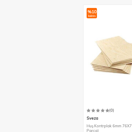
%
10
İndirim
(0)
Sveza
Huş Kontrplak 6mm 76X7
Parça)