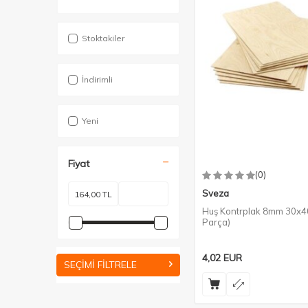
Stoktakiler
İndirimli
Yeni
Fiyat
(0)
Sveza
Huş Kontrplak 8mm 30x4
Parça)
4,02
EUR
SEÇIMI FILTRELE