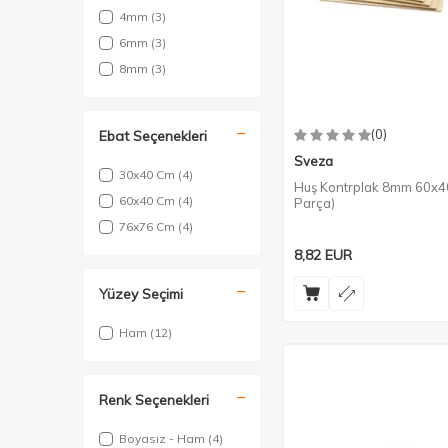
4mm
(3)
6mm
(3)
8mm
(3)
(0)
Ebat Seçenekleri
Sveza
30x40 Cm
(4)
Huş Kontrplak 8mm 60x4
60x40 Cm
(4)
Parça)
76x76 Cm
(4)
8,82
EUR
Yüzey Seçimi
Ham
(12)
Renk Seçenekleri
Boyasız - Ham
(4)