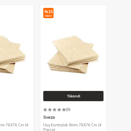
%
15
İndirim
Tükendi
(0)
Sveza
3mm 76X76 Cm (4
Huş Kontrplak 8mm 76X76 Cm (4
Parça)