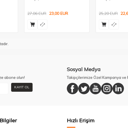
27,06
EUR
23,00
EUR
25,20
EUR
22,
adır.
Sosyal Medya
ze abone olun!
Takipçilerimize Özel Kampanya ve F
KAYIT OL
Bilgiler
Hızlı Erişim