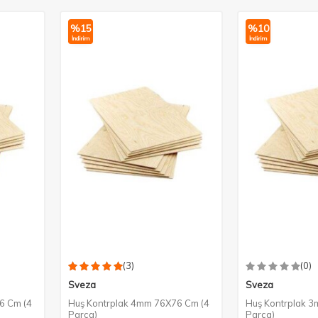
%
15
%
10
İndirim
İndirim
(3)
(0)
Sveza
Sveza
6 Cm (4
Huş Kontrplak 4mm 76X76 Cm (4
Huş Kontrplak 
Parça)
Parça)