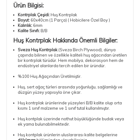
Ürün Bilgisi:
Kontrplak Çeşidi:
Huş Kontrplak
Boyut:
60x40cm (1 Parça) ( Hobicilere Özel Boy )
Kalınlık:
6mm
Kalite Sınıfı:
B/B
Huş Kontrplak Hakkında Önemli Bilgiler:
Sveza
Huş Kontrplak
(Sveza Birch Plywood), dünya
çapında bilinen ve özellikle kaliteli huş ağacından üretilen
bir kontrplak türüdür. Hem mobilya, dekorasyon hem de
endüstriyel alanlarda tercih edilen bir üründür.
%100 Huş Ağaçından Üretilmiştir.
Huş, sert ağaç türleri arasında yoğunluğu, sağlamlığı ve
düzgün yüzey yapısıyla öne çıkar.
Huş kontrplak ürünlerinde yüzeyleri B/B kalite olup orta
kısmı 1 sınıf malzeme ve 1 sınıf tutal kullanılmıştır.
Huş kontplak üzerinde nothut büyüklüğünde budak veya
ek yama bulunabilmektedir.
Huş kontplak ürünlerin uluslararası kalite belgelerine
döküman
bölümünden ulaşabilirsiniz.