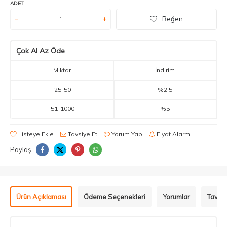
ADET
Beğen
Çok Al Az Öde
Miktar
İndirim
25
-
50
%2.5
51
-
1000
%5
Listeye Ekle
Tavsiye Et
Yorum Yap
Fiyat Alarmı
Paylaş
Ürün Açıklaması
Ödeme Seçenekleri
Yorumlar
Tavsiy