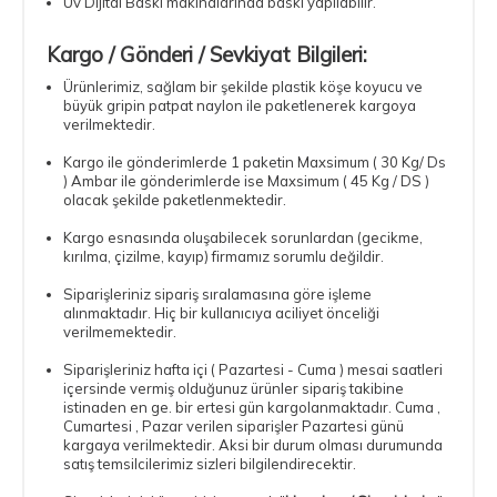
Uv Dijital Baskı makinalarında baskı yapılabilir.
Kargo / Gönderi / Sevkiyat Bilgileri:
Ürünlerimiz, sağlam bir şekilde plastik köşe koyucu ve
büyük gripin patpat naylon ile paketlenerek kargoya
verilmektedir.
Kargo ile gönderimlerde 1 paketin Maxsimum ( 30 Kg/ Ds
) Ambar ile gönderimlerde ise Maxsimum ( 45 Kg / DS )
olacak şekilde paketlenmektedir.
Kargo esnasında oluşabilecek sorunlardan (gecikme,
kırılma, çizilme, kayıp) firmamız sorumlu değildir.
Siparişleriniz sipariş sıralamasına göre işleme
alınmaktadır. Hiç bir kullanıcıya aciliyet önceliği
verilmemektedir.
Siparişleriniz hafta içi ( Pazartesi - Cuma ) mesai saatleri
içersinde vermiş olduğunuz ürünler sipariş takibine
istinaden en ge. bir ertesi gün kargolanmaktadır. Cuma ,
Cumartesi , Pazar verilen siparişler Pazartesi günü
kargaya verilmektedir. Aksi bir durum olması durumunda
satış temsilcilerimiz sizleri bilgilendirecektir.