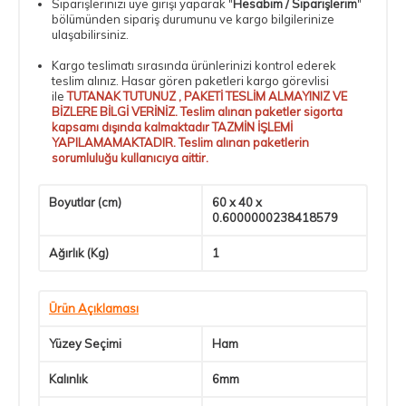
Siparişlerinizi üye girişi yaparak "
Hesabım / Siparişlerim
"
bölümünden sipariş durumunu ve kargo bilgilerinize
ulaşabilirsiniz.
Kargo teslimatı sırasında ürünlerinizi kontrol ederek
teslim alınız. Hasar gören paketleri kargo görevlisi
ile
TUTANAK TUTUNUZ , PAKETİ TESLİM ALMAYINIZ VE
BİZLERE BİLGİ VERİNİZ. Teslim alınan paketler sigorta
kapsamı dışında kalmaktadır TAZMİN İŞLEMİ
YAPILAMAMAKTADIR. Teslim alınan paketlerin
sorumluluğu kullanıcıya aittir.
Boyutlar (cm)
60 x 40 x
0.6000000238418579
Ağırlık (Kg)
1
Ürün Açıklaması
Yüzey Seçimi
Ham
Kalınlık
6mm