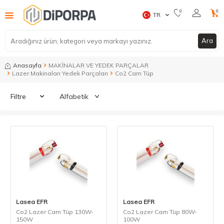
0
0
TR
Ara
Anasayfa
MAKİNALAR VE YEDEK PARÇALAR
Lazer Makinaları Yedek Parçaları
Co2 Cam Tüp
Filtre
Lasea EFR
Lasea EFR
Co2 Lazer Cam Tüp 130W-
Co2 Lazer Cam Tüp 80W-
150W
100W