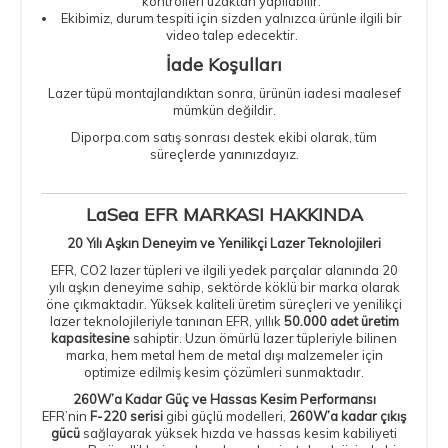
kontrolleri uzaktan yapılabilir.
Ekibimiz, durum tespiti için sizden yalnızca ürünle ilgili bir
video talep edecektir.
İade Koşulları
Lazer tüpü montajlandıktan sonra, ürünün iadesi maalesef
mümkün değildir.
Diporpa.com satış sonrası destek ekibi olarak, tüm
süreçlerde yanınızdayız.
LaSea EFR MARKASI HAKKINDA
20 Yılı Aşkın Deneyim ve Yenilikçi Lazer Teknolojileri
EFR, CO2 lazer tüpleri ve ilgili yedek parçalar alanında 20
yılı aşkın deneyime sahip, sektörde köklü bir marka olarak
öne çıkmaktadır. Yüksek kaliteli üretim süreçleri ve yenilikçi
lazer teknolojileriyle tanınan EFR, yıllık
50.000 adet üretim
kapasitesine
sahiptir. Uzun ömürlü lazer tüpleriyle bilinen
marka, hem metal hem de metal dışı malzemeler için
optimize edilmiş kesim çözümleri sunmaktadır.
260W’a Kadar Güç ve Hassas Kesim Performansı
EFR’nin
F-220 serisi
gibi güçlü modelleri,
260W’a kadar çıkış
gücü
sağlayarak yüksek hızda ve hassas kesim kabiliyeti