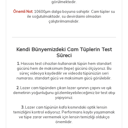
görülmektedir.
Önemli Not:
10600µm dalga boyuna sahiptir. Cam tüpler su
ile soğutulmaktadır, su devirdaimi olmadan
çalıştırılmamalıdır.
Kendi Bünyemizdeki Cam Tüplerin Test
Süreci
1.
Hassas test cihazları kullanarak tüpün hem standart
gücünü hem de maksimum (tepe) gücünü ölçüyoruz. Bu
süreç videoya kaydedilir ve videoda tüpünüzün seri
numarası, standart gücü ve maksimum gücü görülebilir.
2.
Lazer cam tüpünden çıkan lazer ışınının çapını ve ışık
demetinin yoğunluğunu gözlemleyebileceğimiz bir test atışı
yapıyoruz.
3.
Lazer cam tüpünün kafa kısmındaki optik lensin
temizliğini kontrol ediyoruz. Performans kaybı yaşamamak
ve tüpe zarar vermemek için lensin temizliği oldukça
önemlidir.