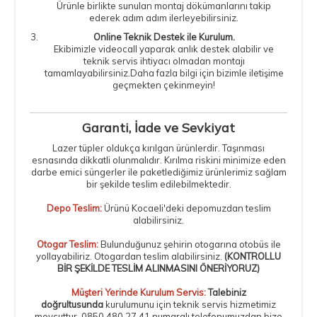
Ürünle birlikte sunulan montaj dökümanlarını takip
ederek adım adım ilerleyebilirsiniz.
Online Teknik Destek ile Kurulum.
Ekibimizle videocall yaparak anlık destek alabilir ve
teknik servis ihtiyacı olmadan montajı
tamamlayabilirsiniz.Daha fazla bilgi için bizimle iletişime
geçmekten çekinmeyin!
Garanti, İade ve Sevkiyat
Lazer tüpler oldukça kırılgan ürünlerdir. Taşınması
esnasında dikkatli olunmalıdır. Kırılma riskini minimize eden
darbe emici süngerler ile paketlediğimiz ürünlerimiz sağlam
bir şekilde teslim edilebilmektedir.
Depo Teslim:
Ürünü Kocaeli'deki depomuzdan teslim
alabilirsiniz.
Otogar Teslim:
Bulunduğunuz şehirin otogarına otobüs ile
yollayabiliriz. Otogardan teslim alabilirsiniz.
(KONTROLLU
BİR ŞEKİLDE TESLİM ALINMASINI ÖNERİYORUZ
)
Müşteri Yerinde Kurulum Servis
:
Talebiniz
doğrultusunda
kurulumunu için teknik servis hizmetimiz
mevcuttur. 0850 480 27 41 numaralı telefonumuzdan bize