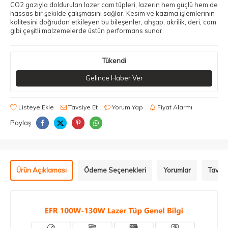
CO2 gazıyla doldurulan lazer cam tüpleri, lazerin hem güçlü hem de
hassas bir şekilde çalışmasını sağlar. Kesim ve kazıma işlemlerinin
kalitesini doğrudan etkileyen bu bileşenler, ahşap, akrilik, deri, cam
gibi çeşitli malzemelerde üstün performans sunar.
Tükendi
Gelince Haber Ver
Listeye Ekle
Tavsiye Et
Yorum Yap
Fiyat Alarmı
Paylaş
Ürün Açıklaması
Ödeme Seçenekleri
Yorumlar
Tavsiy