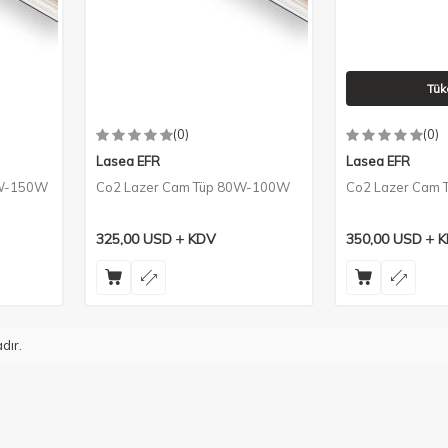
Tük
(0)
(0)
Lasea EFR
Lasea EFR
0W-150W
Co2 Lazer Cam Tüp 80W-100W
Co2 Lazer Cam
325,00
USD
KDV
350,00
USD
K
dır.