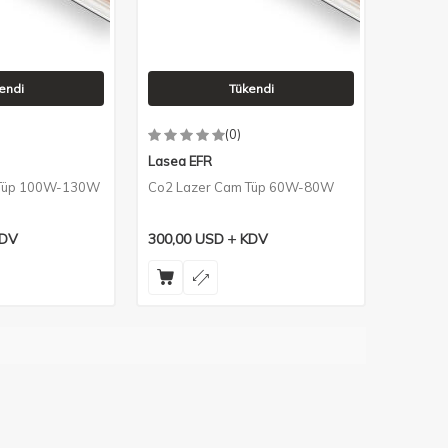
endi
Tükendi
(0)
Lasea EFR
 Tüp 100W-130W
Co2 Lazer Cam Tüp 60W-80W
DV
300,00
USD
KDV