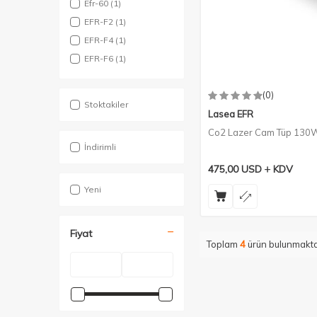
Efr-60
(1)
EFR-F2
(1)
EFR-F4
(1)
EFR-F6
(1)
(0)
Stoktakiler
Lasea EFR
Co2 Lazer Cam Tüp 13
İndirimli
475,00
USD
KDV
Yeni
Fiyat
Toplam
4
ürün bulunmakta