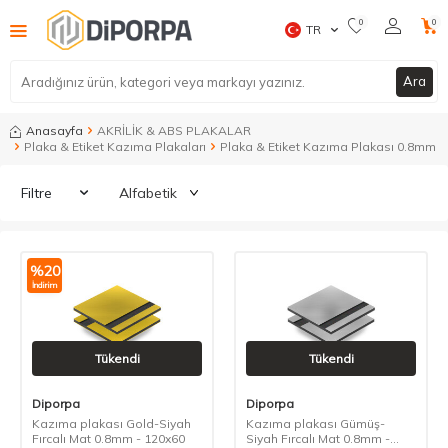
0
0
TR
Ara
Anasayfa
AKRİLİK & ABS PLAKALAR
Plaka & Etiket Kazıma Plakaları
Plaka & Etiket Kazıma Plakası 0.8mm
Filtre
%
20
İndirim
Tükendi
Tükendi
Diporpa
Diporpa
Kazıma plakası Gold-Siyah
Kazıma plakası Gümüş-
Fırcalı Mat 0.8mm - 120x60
Siyah Fırcalı Mat 0.8mm -