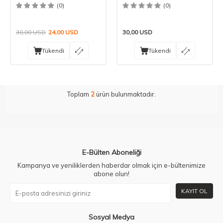
120x60
(0)
(0)
30,00
USD
24,00
USD
30,00
USD
Tükendi
Tükendi
Toplam
2
ürün bulunmaktadır.
E-Bülten Aboneliği
Kampanya ve yeniliklerden haberdar olmak için e-bültenimize
abone olun!
KAYIT OL
Sosyal Medya