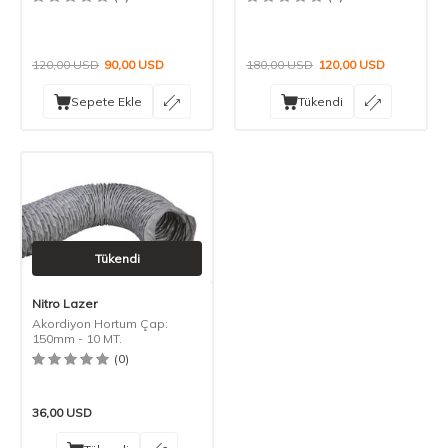
120,00
USD
90,00
USD
180,00
USD
120,00
USD
Sepete Ekle
Tükendi
Tükendi
Nitro Lazer
Akordiyon Hortum Çap:
150mm - 10 MT.
(0)
36,00
USD