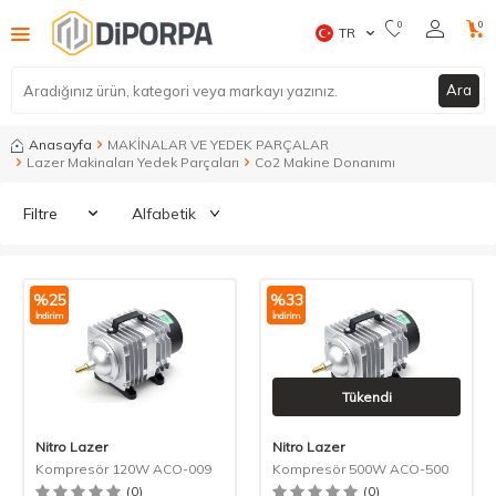
0
0
TR
Ara
Anasayfa
MAKİNALAR VE YEDEK PARÇALAR
Lazer Makinaları Yedek Parçaları
Co2 Makine Donanımı
Filtre
%
25
%
33
İndirim
İndirim
Tükendi
Nitro Lazer
Nitro Lazer
Kompresör 120W ACO-009
Kompresör 500W ACO-500
(0)
(0)