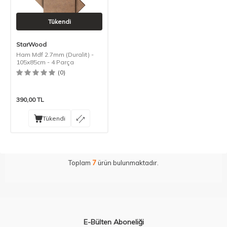
Tükendi
StarWood
Ham Mdf 2.7mm (Duralit) -
105x85cm - 4 Parça
(0)
390,00
TL
Tükendi
Toplam
7
ürün bulunmaktadır.
E-Bülten Aboneliği