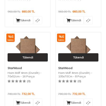
960,00
TL
660,00
TL
960,00
TL
660,00
TL
Tükendi
Tükendi
%
6
%
6
İndirim
İndirim
Tükendi
Tükendi
StarWood
StarWood
Ham Mdf 4mm (Duralit) -
Ham Mdf 4mm (Duralit) -
70x52cm - 16 Parça
105x70Cm - 8 Parça
(0)
(0)
780,00
TL
732,00
TL
780,00
TL
732,00
TL
Tükendi
Tükendi