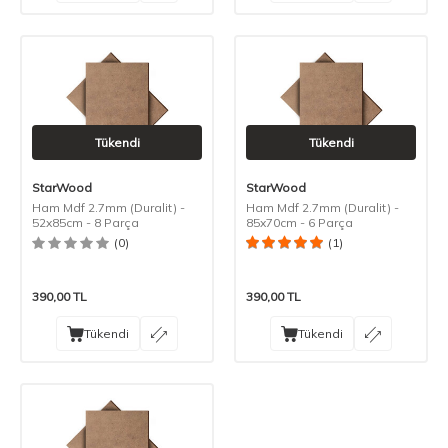
Tükendi
Tükendi
StarWood
StarWood
Ham Mdf 2.7mm (Duralit) -
Ham Mdf 2.7mm (Duralit) -
52x85cm - 8 Parça
85x70cm - 6 Parça
(0)
(1)
390,00
TL
390,00
TL
Tükendi
Tükendi