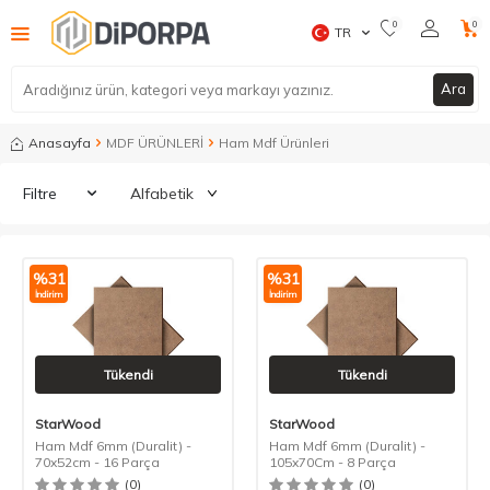
0
0
TR
Ara
Anasayfa
MDF ÜRÜNLERİ
Ham Mdf Ürünleri
Filtre
%
31
%
31
İndirim
İndirim
Tükendi
Tükendi
StarWood
StarWood
Ham Mdf 6mm (Duralit) -
Ham Mdf 6mm (Duralit) -
70x52cm - 16 Parça
105x70Cm - 8 Parça
(0)
(0)