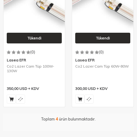
Tükendi
Tükendi
(0)
(0)
Lasea EFR
Lasea EFR
Co2 Lazer Cam Tüp 100W-
Co2 Lazer Cam Tüp 60W-80W
130W
350,00
USD
KDV
300,00
USD
KDV
Toplam
4
ürün bulunmaktadır.