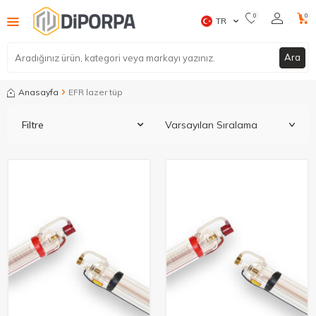
0
0
TR
Ara
Anasayfa
EFR lazer tüp
Filtre