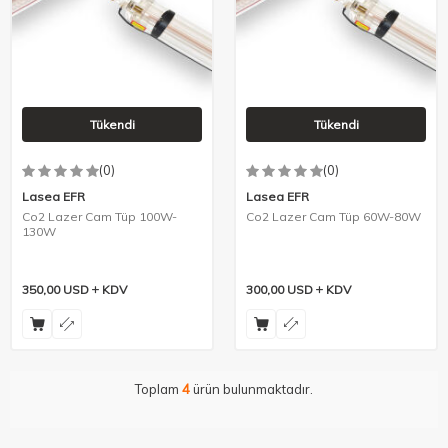
Tükendi
Tükendi
(0)
(0)
Lasea EFR
Lasea EFR
Co2 Lazer Cam Tüp 100W-
Co2 Lazer Cam Tüp 60W-80W
130W
350,00
USD
KDV
300,00
USD
KDV
Toplam
4
ürün bulunmaktadır.