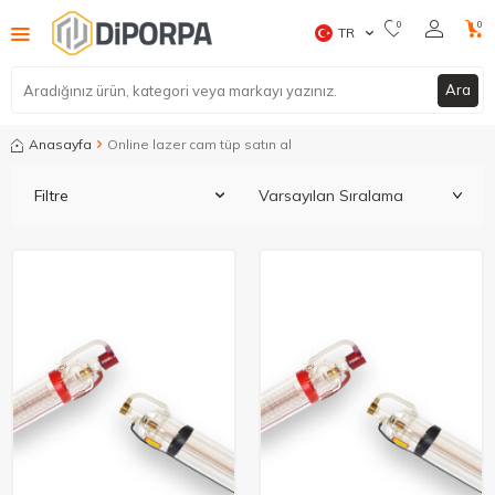
0
0
TR
Ara
Anasayfa
Online lazer cam tüp satın al
Filtre