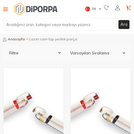
0
0
TR
Ara
Anasayfa
Lazer cam tüp yedek parça
Filtre