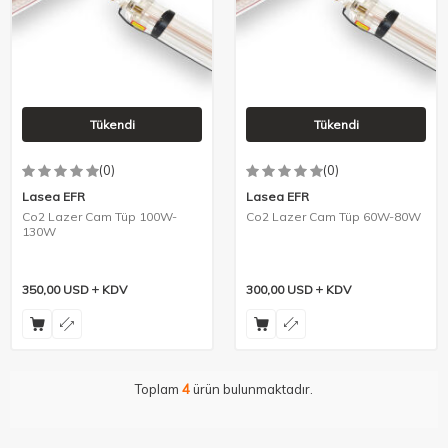
Tükendi
Tükendi
(0)
(0)
Lasea EFR
Lasea EFR
Co2 Lazer Cam Tüp 100W-
Co2 Lazer Cam Tüp 60W-80W
130W
350,00
USD
KDV
300,00
USD
KDV
Toplam
4
ürün bulunmaktadır.