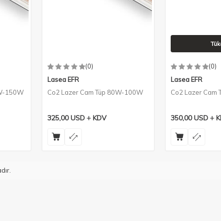
Tük
(0)
(0)
Lasea EFR
Lasea EFR
0W-150W
Co2 Lazer Cam Tüp 80W-100W
Co2 Lazer Cam
325,00
USD
KDV
350,00
USD
K
dır.