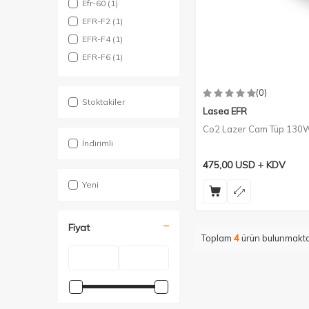
Efr-60
(1)
EFR-F2
(1)
EFR-F4
(1)
EFR-F6
(1)
(0)
Stoktakiler
Lasea EFR
Co2 Lazer Cam Tüp 13
İndirimli
475,00
USD
KDV
Yeni
Fiyat
Toplam
4
ürün bulunmakta