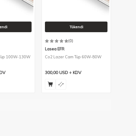
endi
Tükendi
(0)
Lasea EFR
 Tüp 100W-130W
Co2 Lazer Cam Tüp 60W-80W
DV
300,00
USD
KDV