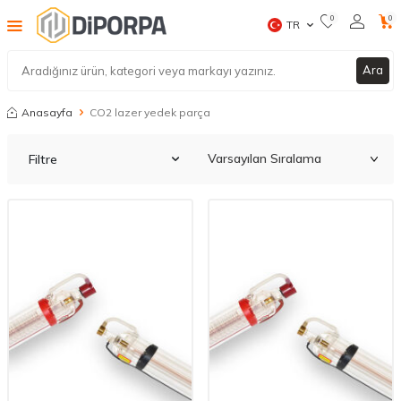
0
0
TR
Ara
Anasayfa
CO2 lazer yedek parça
Filtre