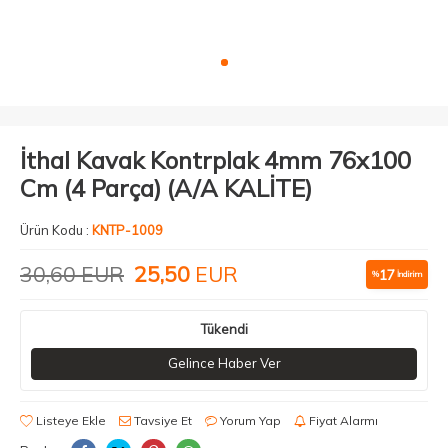
İthal Kavak Kontrplak 4mm 76x100
Cm (4 Parça) (A/A KALİTE)
Ürün Kodu :
KNTP-1009
30,60
EUR
25,50
EUR
17
%
İndirim
Tükendi
Gelince Haber Ver
Listeye Ekle
Tavsiye Et
Yorum Yap
Fiyat Alarmı