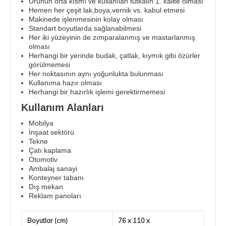
Ürünün orta kısmı ve kullanılan tutkalın 1. kalite olması
Hemen her çeşit lak,boya,vernik vs. kabul etmesi
Makinede işlenmesinin kolay olması
Standart boyutlarda sağlanabilmesi
Her iki yüzeyinin de zımparalanmış ve mastarlanmış
olması
Herhangi bir yerinde budak, çatlak, kıymık gibi özürler
görülmemesi
Her noktasının aynı yoğunlukta bulunması
Kullanıma hazır olması
Herhangi bir hazırlık işlemi gerektirmemesi
Kullanım Alanları
Mobilya
İnşaat sektörü
Tekne
Çatı kaplama
Otomotiv
Ambalaj sanayi
Konteyner tabanı
Dış mekan
Reklam panoları
Boyutlar (cm)
76 x 110 x