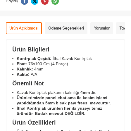
Paylaş
Ürün Açıklaması
Ödeme Seçenekleri
Yorumlar
Tavsiy
Ürün Bilgileri
Kontrplak Çeşidi:
İthal Kavak Kontrplak
Ebat:
76x100 Cm (4 Parça)
Kalınlık:
4mm
Kalite:
A/A
Önemli Not
Kavak Kontrplak plakanın kalınlığı
4mm
'dir.
Ürünlerimizde panel ebatlama ile kesim işlemi
yapıldığından 5mm bıcak payı freesi mevcuttur.
İthal Kontrplak ürünleri her iki yüzeyi temiz
üründür. Budak mevcut DEĞİLDİR.
Ürün Özellikleri