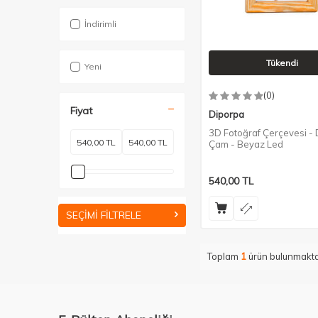
İndirimli
Tükendi
Yeni
(0)
Fiyat
Diporpa
3D Fotoğraf Çerçevesi -
Çam - Beyaz Led
540,00
TL
SEÇIMI FILTRELE
Toplam
1
ürün bulunmakta