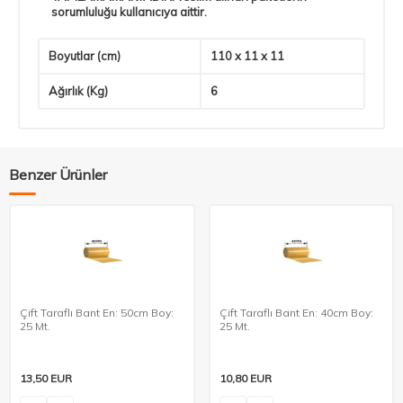
sorumluluğu kullanıcıya aittir.
Boyutlar (cm)
110 x 11 x 11
Ağırlık (Kg)
6
Benzer Ürünler
Çift Taraflı Bant En: 50cm Boy:
Çift Taraflı Bant En: 40cm Boy:
25 Mt.
25 Mt.
13,50
EUR
10,80
EUR