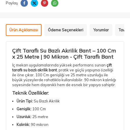
Paylaş
Ürün Açıklaması
Ödeme Seçenekleri
Yorumlar
Tavsiy
Çift Taraflı Su Bazlı Akrilik Bant – 100 Cm
x 25 Metre | 90 Mikron -
Çift Taraflı Bant
İç mekan uygulamalarında yüksek performans sunan
çift
taraflı su bazlı akrilik bant
, pratik ve güçlü yapışma özelliği
ile öne çıkar. 100 Cm genişliği ve 25 metre uzunluğu ile
büyük yüzeylerde rahatlıkla kullanılabilir. 90 mikron kalınlığı
sayesinde hem dayanıklı hem de esnek bir yapıya sahiptir.
Teknik Özellikler:
Ürün Tipi:
Su Bazlı Akrilik
Genişlik:
100 Cm
Uzunluk:
25 metre
Kalınlık:
90 mikron