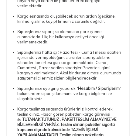
naylon veya karton ile paketlenerek kargoya
verilmektedir.
Kargo esnasında oluşabilecek sorunlardan (gecikme,
kırılma, çizilme, kayıp) firmamız sorumlu değildir.
Siparişleriniz sipariş sıralamasına göre işleme
alınmaktadır. Hiç bir kullanıcıya aciliyet önceliği
verilmemektedir.
Siparişleriniz hafta içi ( Pazartesi - Cuma ) mesai saatleri
içersinde vermiş olduğunuz ürünler sipariş takibine
istinaden bir ertesi gün kargolanmaktadır. Cuma ,
Cumartesi , Pazar verilen siparişler Pazartesi günü
kargaya verilmektedir. Aksi bir durum olması durumunda
satış temsilcilerimiz sizleri bilgilendirecektir.
Siparişlerinizi üye girişi yaparak "
Hesabım / Siparişlerim
"
bölümünden sipariş durumunu ve kargo bilgilerinize
ulaşabilirsiniz.
Kargo teslimatı sırasında ürünlerinizi kontrol ederek
teslim alınız. Hasar gören paketleri kargo görevlisi
ile
TUTANAK TUTUNUZ , PAKETİ TESLİM ALMAYINIZ VE
BİZLERE BİLGİ VERİNİZ. Teslim alınan paketler sigorta
kapsamı dışında kalmaktadır TAZMİN İŞLEMİ
YAPILAMAMAKTADIR. Teslim alınan paketlerin