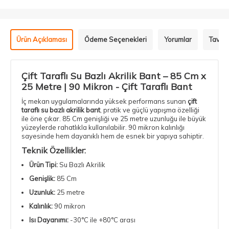
Ürün Açıklaması
Ödeme Seçenekleri
Yorumlar
Tavsiy
Çift Taraflı Su Bazlı Akrilik Bant – 85 Cm x
25 Metre | 90 Mikron -
Çift Taraflı Bant
İç mekan uygulamalarında yüksek performans sunan
çift
taraflı su bazlı akrilik bant
, pratik ve güçlü yapışma özelliği
ile öne çıkar. 85 Cm genişliği ve 25 metre uzunluğu ile büyük
yüzeylerde rahatlıkla kullanılabilir. 90 mikron kalınlığı
sayesinde hem dayanıklı hem de esnek bir yapıya sahiptir.
Teknik Özellikler:
Ürün Tipi:
Su Bazlı Akrilik
Genişlik:
85 Cm
Uzunluk:
25 metre
Kalınlık:
90 mikron
Isı Dayanımı:
-30°C ile +80°C arası