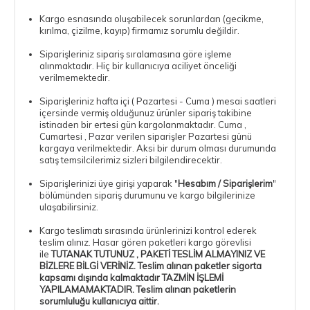
Kargo esnasında oluşabilecek sorunlardan (gecikme,
kırılma, çizilme, kayıp) firmamız sorumlu değildir.
Siparişleriniz sipariş sıralamasına göre işleme
alınmaktadır. Hiç bir kullanıcıya aciliyet önceliği
verilmemektedir.
Siparişleriniz hafta içi ( Pazartesi - Cuma ) mesai saatleri
içersinde vermiş olduğunuz ürünler sipariş takibine
istinaden bir ertesi gün kargolanmaktadır. Cuma ,
Cumartesi , Pazar verilen siparişler Pazartesi günü
kargaya verilmektedir. Aksi bir durum olması durumunda
satış temsilcilerimiz sizleri bilgilendirecektir.
Siparişlerinizi üye girişi yaparak "
Hesabım / Siparişlerim
"
bölümünden sipariş durumunu ve kargo bilgilerinize
ulaşabilirsiniz.
Kargo teslimatı sırasında ürünlerinizi kontrol ederek
teslim alınız. Hasar gören paketleri kargo görevlisi
ile
TUTANAK TUTUNUZ , PAKETİ TESLİM ALMAYINIZ VE
BİZLERE BİLGİ VERİNİZ. Teslim alınan paketler sigorta
kapsamı dışında kalmaktadır TAZMİN İŞLEMİ
YAPILAMAMAKTADIR. Teslim alınan paketlerin
sorumluluğu kullanıcıya aittir.