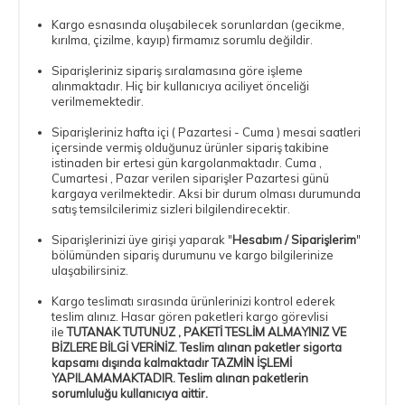
Kargo esnasında oluşabilecek sorunlardan (gecikme,
kırılma, çizilme, kayıp) firmamız sorumlu değildir.
Siparişleriniz sipariş sıralamasına göre işleme
alınmaktadır. Hiç bir kullanıcıya aciliyet önceliği
verilmemektedir.
Siparişleriniz hafta içi ( Pazartesi - Cuma ) mesai saatleri
içersinde vermiş olduğunuz ürünler sipariş takibine
istinaden bir ertesi gün kargolanmaktadır. Cuma ,
Cumartesi , Pazar verilen siparişler Pazartesi günü
kargaya verilmektedir. Aksi bir durum olması durumunda
satış temsilcilerimiz sizleri bilgilendirecektir.
Siparişlerinizi üye girişi yaparak "
Hesabım / Siparişlerim
"
bölümünden sipariş durumunu ve kargo bilgilerinize
ulaşabilirsiniz.
Kargo teslimatı sırasında ürünlerinizi kontrol ederek
teslim alınız. Hasar gören paketleri kargo görevlisi
ile
TUTANAK TUTUNUZ , PAKETİ TESLİM ALMAYINIZ VE
BİZLERE BİLGİ VERİNİZ. Teslim alınan paketler sigorta
kapsamı dışında kalmaktadır TAZMİN İŞLEMİ
YAPILAMAMAKTADIR. Teslim alınan paketlerin
sorumluluğu kullanıcıya aittir.