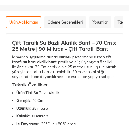
Ürün Açıklaması
Ödeme Seçenekleri
Yorumlar
Tavsiy
Çift Taraflı Su Bazlı Akrilik Bant – 70 Cm x
25 Metre | 90 Mikron -
Çift Taraflı Bant
İç mekan uygulamalarında yüksek performans sunan
çift
taraflı su bazlı akrilik bant
, pratik ve güçlü yapışma özelliği
ile öne çıkar. 70 Cm genişliği ve 25 metre uzunluğu ile büyük
yüzeylerde rahatlıkla kullanılabilir. 90 mikron kalınlığı
sayesinde hem dayanıklı hem de esnek bir yapıya sahiptir.
Teknik Özellikler:
Ürün Tipi:
Su Bazlı Akrilik
Genişlik:
70 Cm
Uzunluk:
25 metre
Kalınlık:
90 mikron
Isı Dayanımı:
-30°C ile +80°C arası